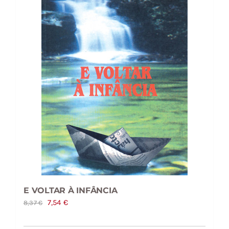
E VOLTAR À INFÂNCIA
O
O
7,54
€
8,37
€
preço
preço