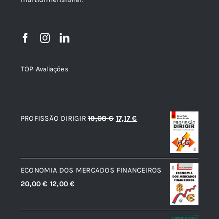
TOP Avaliações
TOP de Avaliações
O
O
PROFISSÃO DIRIGIR
19,08
€
17,17
€
preço
preço
original
atual
era:
é:
ECONOMIA DOS MERCADOS FINANCEIROS
19,08 €.
17,17 €.
O
O
20,00
€
12,00
€
preço
preço
original
atual