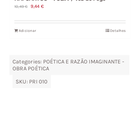
O
O
9,44
€
10,49
€
preço
preço
original
atual
Adicionar
Detalhes
era:
é:
10,49 €.
9,44 €.
Categories:
POÉTICA E RAZÃO IMAGINANTE -
OBRA POÉTICA
SKU:
PRI 010