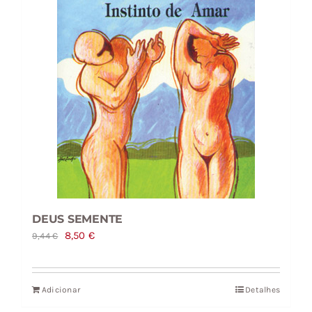
DEUS SEMENTE
O
O
8,50
€
9,44
€
preço
preço
original
atual
Adicionar
Detalhes
era:
é: