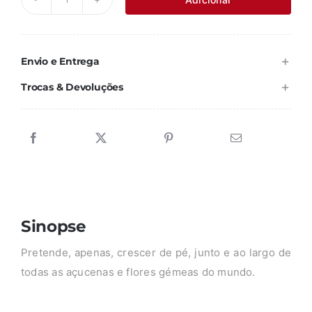
Quantidade
era:
é:
de
3,67 €.
3,30 €.
POLIHOMEM
Envio e Entrega
Trocas & Devoluções
Sinopse
Pretende, apenas, crescer de pé, junto e ao largo de
todas as açucenas e flores gémeas do mundo.