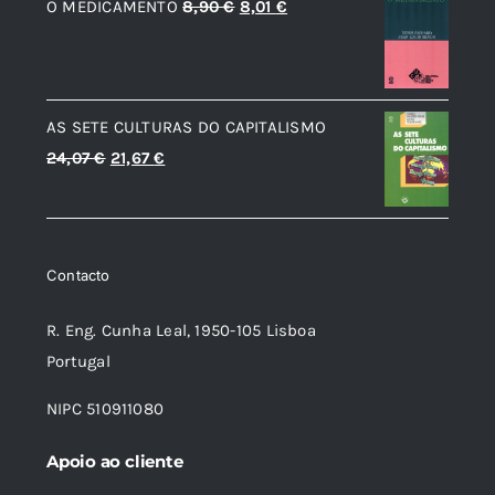
O
O
O MEDICAMENTO
8,90
€
8,01
€
era:
é:
preço
preço
20,00 €.
12,00 €.
original
atual
era:
é:
AS SETE CULTURAS DO CAPITALISMO
8,90 €.
8,01 €.
O
O
24,07
€
21,67
€
preço
preço
original
atual
era:
é:
Contacto
24,07 €.
21,67 €.
R. Eng. Cunha Leal, 1950-105 Lisboa
Portugal
NIPC 510911080
Apoio ao cliente