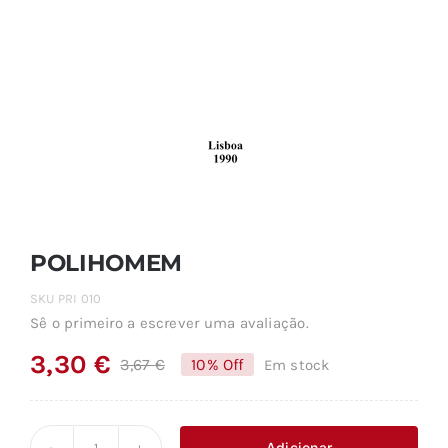
POLIHOMEM
SKU
PRI 010
Sê o primeiro a escrever uma avaliação.
3,30
€
3,67
€
10% Off
Em stock
O
O
preço
preço
original
atual
Adicionar