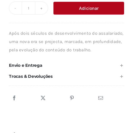
original
atual
Adicionar
Quantidade
era:
é:
de
8,90 €.
8,01 €.
TRABALHO
Após dois séculos de desenvolvimento do assalariado,
ASSALARIADO,
uma nova era se projecta, marcada, em profundidade,
TRABALHO
pela evolução do conteúdo do trabalho.
INDEPENDENTE
Envio e Entrega
Trocas & Devoluções