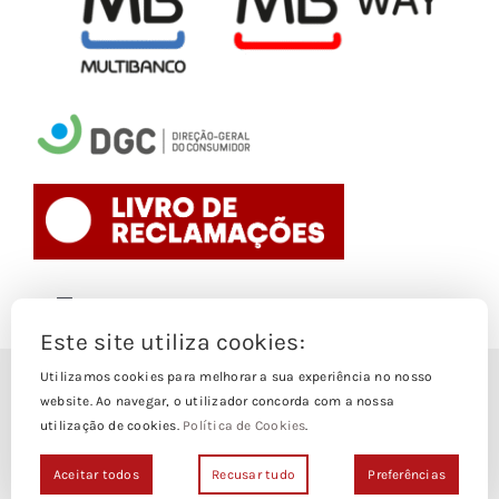
Toggle
Navigation
Este site utiliza cookies:
Politica de Cookies
Utilizamos cookies para melhorar a sua experiência no nosso
© Copyright 1988- 2026
website. Ao navegar, o utilizador concorda com a nossa
utilização de cookies.
Política de Cookies
.
Loja Edições Piaget by
Piaget Ensino Superior
| Todos os
Termos e Condições
direitos Reservados | Powered by
NetWiz Systems
Aceitar todos
Recusar tudo
Preferências