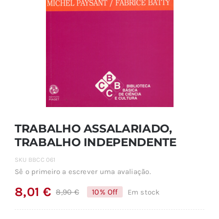
TRABALHO ASSALARIADO,
TRABALHO INDEPENDENTE
SKU
BBCC 061
Sê o primeiro a escrever uma avaliação.
8,01
€
8,90
€
10% Off
Em stock
O
O
preço
preço