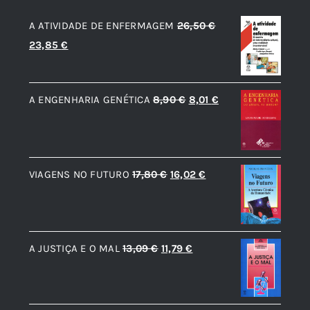
A ATIVIDADE DE ENFERMAGEM
26,50
€
O
O
23,85
€
preço
preço
original
atual
O
O
A ENGENHARIA GENÉTICA
8,90
€
8,01
€
era:
é:
preço
preço
26,50 €.
23,85 €.
original
atual
era:
é:
O
O
VIAGENS NO FUTURO
17,80
€
16,02
€
8,90 €.
8,01 €.
preço
preço
original
atual
era:
é:
O
O
A JUSTIÇA E O MAL
13,09
€
11,79
€
17,80 €.
16,02 €.
preço
preço
original
atual
era:
é: