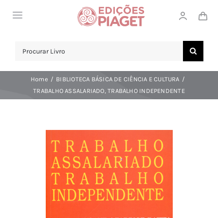
Skip
Toggle
to
Navigation
content
LOJA
Search
for:
SOBRE NÓS
Home
BIBLIOTECA BÁSICA DE CIÊNCIA E CULTURA
NOTICIAS
TRABALHO ASSALARIADO, TRABALHO INDEPENDENTE
APOIO AO CLIENTE
COMPRAR!