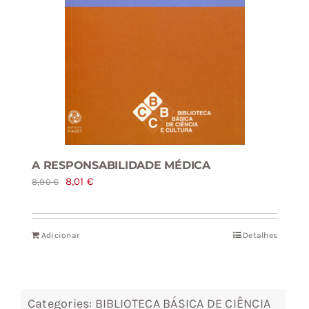
A RESPONSABILIDADE MÉDICA
O
O
8,01
€
8,90
€
preço
preço
original
atual
Adicionar
Detalhes
era:
é:
8,90 €.
8,01 €.
Categories:
BIBLIOTECA BÁSICA DE CIÊNCIA