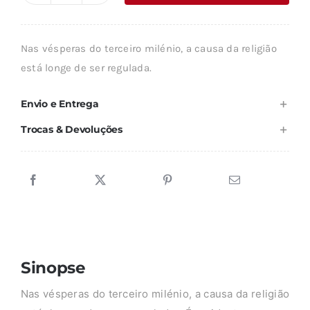
era:
é:
de
14,66 €.
13,20 €.
UM
Nas vésperas do terceiro milénio, a causa da religião
CRISTIANISMO
está longe de ser regulada.
DE
FUTURO
Envio e Entrega
Trocas & Devoluções
Sinopse
Nas vésperas do terceiro milénio, a causa da religião