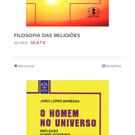
FILOSOFIA DAS RELIGIÕES
O
O
56,67
€
62,96
€
preço
preço
original
atual
Adicionar
Detalhes
era:
é:
62,96 €.
56,67 €.