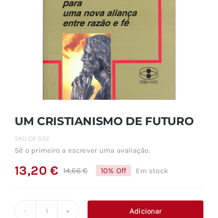
UM CRISTIANISMO DE FUTURO
SKU
CR 032
Sê o primeiro a escrever uma avaliação.
13,20
€
14,66
€
10% Off
Em stock
O
O
preço
preço
original
atual
Adicionar
Quantidade