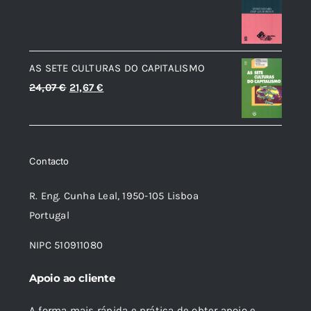
preço
preço
20,00 €.
12,00 €.
original
atual
era:
é:
AS SETE CULTURAS DO CAPITALISMO
8,90 €.
8,01 €.
O
O
24,07
€
21,67
€
preço
preço
original
atual
era:
é:
Contacto
24,07 €.
21,67 €.
R. Eng. Cunha Leal, 1950-105 Lisboa
Portugal
NIPC 510911080
Apoio ao cliente
A forma mais rápida e prática de obter apoio e