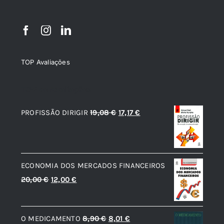
TOP Avaliações
TOP de Avaliações
O
O
PROFISSÃO DIRIGIR
19,08
€
17,17
€
preço
preço
original
atual
era:
é:
ECONOMIA DOS MERCADOS FINANCEIROS
19,08 €.
17,17 €.
O
O
20,00
€
12,00
€
preço
preço
original
atual
O
O
O MEDICAMENTO
8,90
€
8,01
€
era:
é: