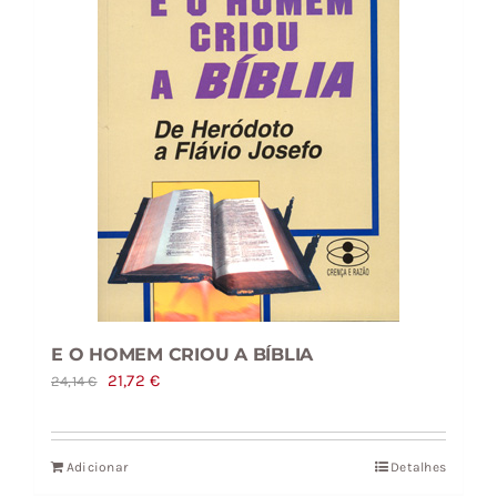
E O HOMEM CRIOU A BÍBLIA
O
O
21,72
€
24,14
€
preço
preço
original
atual
Adicionar
Detalhes
era:
é: