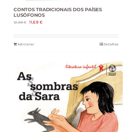
CONTOS TRADICIONAIS DOS PAÍSES
LUSÓFONOS
O
O
11,69
€
12,99
€
preço
preço
original
atual
Adicionar
Detalhes
era:
é:
12,99 €.
11,69 €.