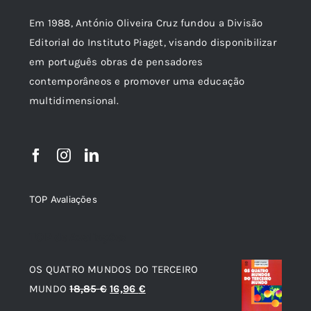
Em 1988, António Oliveira Cruz fundou a Divisão
Editorial do Instituto Piaget, visando disponibilizar
em português obras de pensadores
contemporâneos e promover uma educação
multidimensional.
TOP Avaliações
TOP de Avaliações
OS QUATRO MUNDOS DO TERCEIRO
O
O
MUNDO
18,85
€
16,96
€
preço
preço