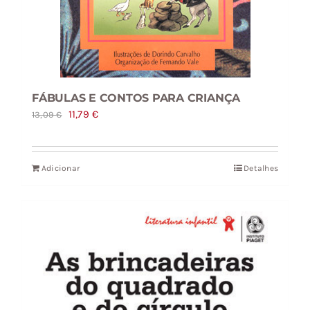
FÁBULAS E CONTOS PARA CRIANÇA
O
O
11,79
€
13,09
€
preço
preço
original
atual
Adicionar
Detalhes
era:
é:
13,09 €.
11,79 €.