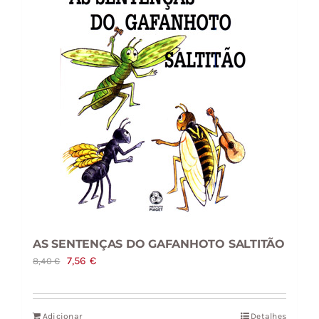
AS SENTENÇAS DO GAFANHOTO SALTITÃO
O
O
7,56
€
8,40
€
preço
preço
original
atual
Adicionar
Detalhes