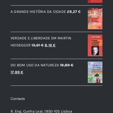
original
atual
A GRANDE HISTÓRIA DA CIDADE
28,27
€
era:
é:
18,85 €.
16,96 €.
VERDADE E LIBERDADE EM MARTIN
O
O
HEIDEGGER
13,61
€
8,16
€
preço
preço
original
atual
DO BOM USO DA NATUREZA
19,89
€
era:
é:
O
O
17,89
€
13,61 €.
8,16 €.
preço
preço
original
atual
era:
é:
Contacto
19,89 €.
17,89 €.
R. Eng. Cunha Leal, 1950-105 Lisboa