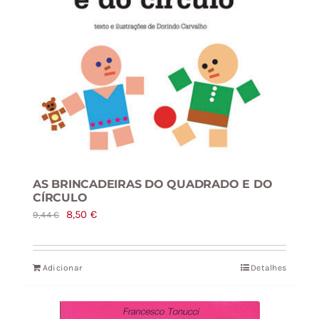
AS BRINCADEIRAS DO QUADRADO E DO
CÍRCULO
O
O
8,50
€
9,44
€
preço
preço
original
atual
Adicionar
Detalhes
era:
é:
9,44 €.
8,50 €.