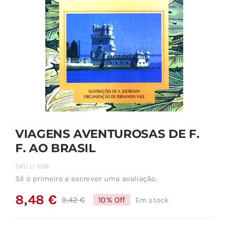
VIAGENS AVENTUROSAS DE F.
F. AO BRASIL
SKU
LI 008
Sê o primeiro a escrever uma avaliação.
8,48
€
9,42
€
10% Off
Em stock
O
O
preço
preço