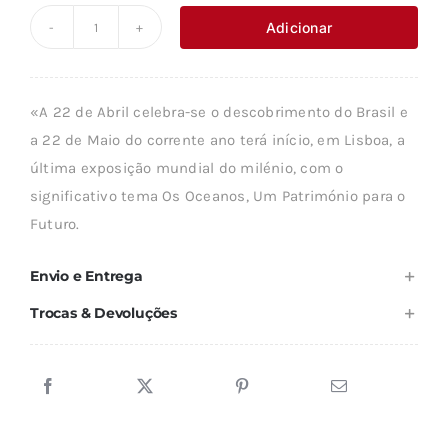
original
atual
Adicionar
Quantidade
era:
é:
de
9,42 €.
8,48 €.
VIAGENS
«A 22 de Abril celebra-se o descobrimento do Brasil e
AVENTUROSAS
a 22 de Maio do corrente ano terá início, em Lisboa, a
DE
última exposição mundial do milénio, com o
F.
significativo tema Os Oceanos, Um Património para o
F.
Futuro.
AO
BRASIL
Envio e Entrega
Trocas & Devoluções