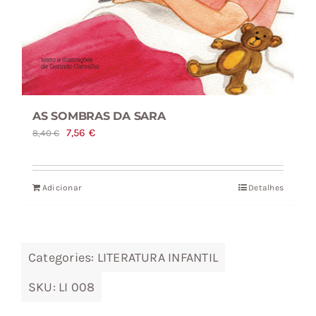
AS SOMBRAS DA SARA
O
O
7,56
€
8,40
€
preço
preço
original
atual
Adicionar
Detalhes
era:
é:
8,40 €.
7,56 €.
Categories:
LITERATURA INFANTIL
SKU:
LI 008