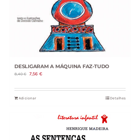
DESLIGARAM A MÁQUINA FAZ-TUDO
O
O
7,56
€
8,40
€
preço
preço
original
atual
Adicionar
Detalhes
era:
é:
8,40 €.
7,56 €.