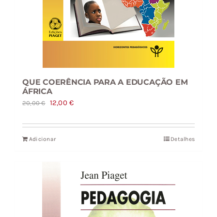
QUE COERÊNCIA PARA A EDUCAÇÃO EM
ÁFRICA
O
O
12,00
€
20,00
€
preço
preço
original
atual
Adicionar
Detalhes
era:
é:
20,00 €.
12,00 €.