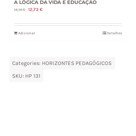
A LÓGICA DA VIDA E EDUCAÇÃO
O
O
12,73
€
14,14
€
preço
preço
original
atual
Adicionar
Detalhes
era:
é:
14,14 €.
12,73 €.
Categories:
HORIZONTES PEDAGÓGICOS
SKU:
HP 131