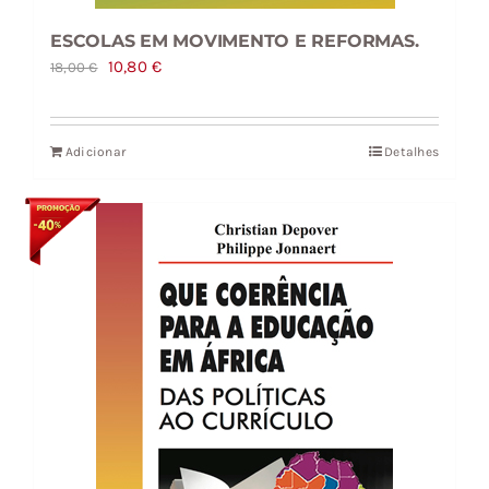
ESCOLAS EM MOVIMENTO E REFORMAS.
O
O
10,80
€
18,00
€
preço
preço
original
atual
Adicionar
Detalhes
era:
é:
18,00 €.
10,80 €.