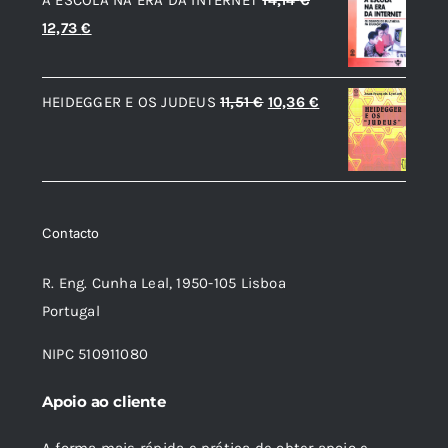
8,90 €.
8,01 €.
O
O
12,73
€
preço
preço
original
atual
O
O
HEIDEGGER E OS JUDEUS
11,51
€
10,36
€
era:
é:
preço
preço
14,14 €.
12,73 €.
original
atual
era:
é:
11,51 €.
10,36 €.
Contacto
R. Eng. Cunha Leal, 1950-105 Lisboa
Portugal
NIPC 510911080
Apoio ao cliente
A forma mais rápida e prática de obter apoio e