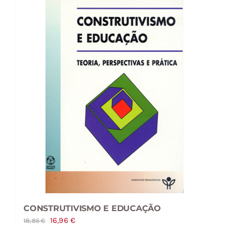
CONSTRUTIVISMO E EDUCAÇÃO
O
O
16,96
€
18,85
€