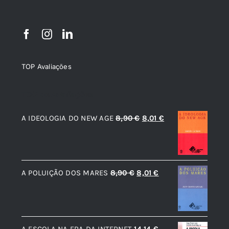
TOP Avaliações
TOP de Avaliações
O
O
A IDEOLOGIA DO NEW AGE
8,90
€
8,01
€
preço
preço
original
atual
era:
é:
O
O
A POLUIÇÃO DOS MARES
8,90
€
8,01
€
8,90 €.
8,01 €.
preço
preço
original
atual
era:
é:
A ESCOLA NA ERA DA INTERNET
14,14
€