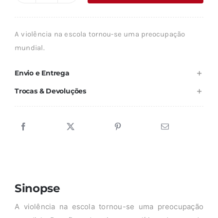
era:
é:
de
18,89 €.
17,00 €.
VIOLÊNCIA
A violência na escola tornou-se uma preocupação
NA
mundial.
ESCOLA
Envio e Entrega
Trocas & Devoluções
Sinopse
A violência na escola tornou-se uma preocupação