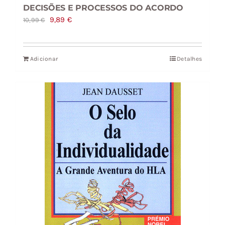
DECISÕES E PROCESSOS DO ACORDO
O
O
9,89
€
10,99
€
preço
preço
original
atual
Adicionar
Detalhes
era:
é:
10,99 €.
9,89 €.