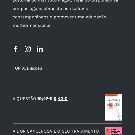
em português obras de pensadores
contemporâneos e promover uma educação
multidimensional.
TOP Avaliações
TOP de Avaliações
O
O
A QUESTÃO
10,47
€
9,42
€
preço
preço
original
atual
era:
é:
A DOR CANCEROSA E O SEU TRATAMENTO
10,47 €.
9,42 €.