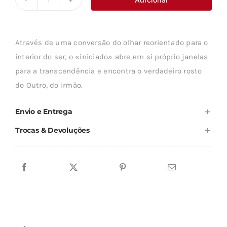
Quantidade
era:
é:
de
10,99 €.
9,89 €.
A
Através de uma conversão do olhar reorientado para o
CONVERSÃO
interior do ser, o «iniciado» abre em si próprio janelas
DO
para a transcendência e encontra o verdadeiro rosto
OLHAR
do Outro, do irmão.
Envio e Entrega
Trocas & Devoluções