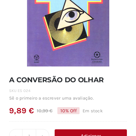
A CONVERSÃO DO OLHAR
SKU
ES 024
Sê o primeiro a escrever uma avaliação.
9,89
€
10,99
€
10% Off
Em stock
O
O
preço
preço
original
atual
Adicionar