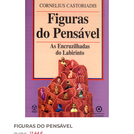
FIGURAS DO PENSÁVEL
O
O
17,44
€
19,38
€