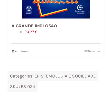
A GRANDE IMPLOSÃO
O
O
20,27
€
22,51
€
preço
preço
original
atual
Adicionar
Detalhes
era:
é:
22,51 €.
20,27 €.
Categories:
EPISTEMOLOGIA E SOCIEDADE
SKU:
ES 024