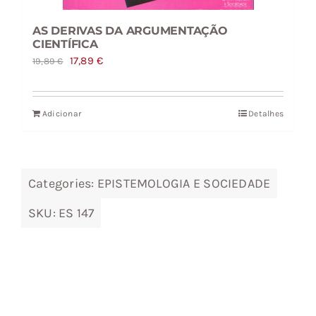
AS DERIVAS DA ARGUMENTAÇÃO
CIENTÍFICA
O
O
17,89
€
19,89
€
preço
preço
original
atual
Adicionar
Detalhes
era:
é:
19,89 €.
17,89 €.
Categories:
EPISTEMOLOGIA E SOCIEDADE
SKU:
ES 147