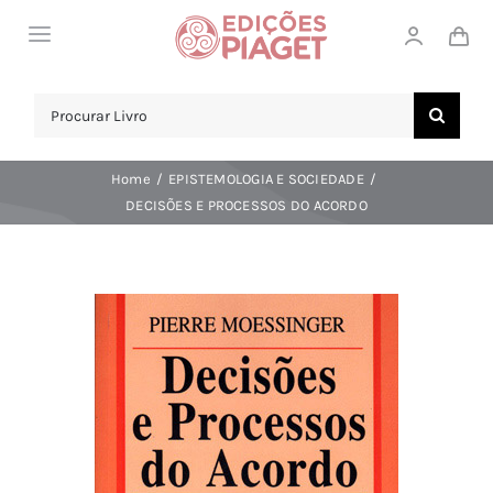
Skip
Toggle
to
Navigation
content
LOJA
Search
for:
SOBRE NÓS
Home
EPISTEMOLOGIA E SOCIEDADE
NOTICIAS
DECISÕES E PROCESSOS DO ACORDO
APOIO AO CLIENTE
COMPRAR!