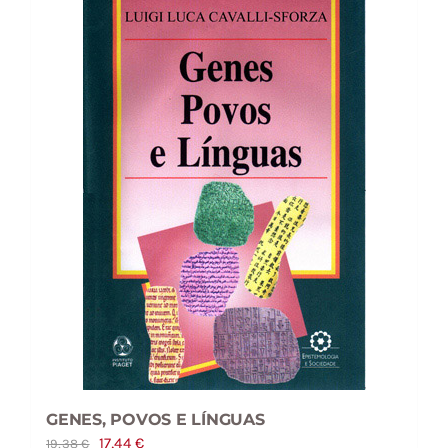
GENES, POVOS E LÍNGUAS
O
O
17,44
€
19,38
€