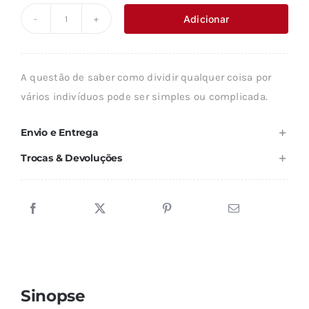
original
atual
Adicionar
Quantidade
era:
é:
de
10,99 €.
9,89 €.
DECISÕES
A questão de saber como dividir qualquer coisa por
E
vários indivíduos pode ser simples ou complicada.
PROCESSOS
DO
Envio e Entrega
ACORDO
Trocas & Devoluções
Sinopse