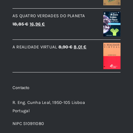
original
atual
AS QUATRO VERDADES DO PLANETA
era:
é:
O
O
18,85
€
16,96
€
21,98 €.
19,79 €.
preço
preço
original
atual
O
O
A REALIDADE VIRTUAL
8,90
€
8,01
€
era:
é:
preço
preço
18,85 €.
16,96 €.
original
atual
era:
é:
8,90 €.
8,01 €.
Contacto
R. Eng. Cunha Leal, 1950-105 Lisboa
Portugal
NIPC 510911080