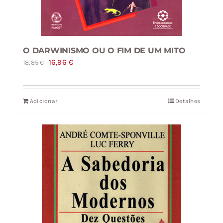
O DARWINISMO OU O FIM DE UM MITO
O
O
16,96
€
18,85
€
preço
preço
original
atual
Adicionar
Detalhes
era:
é:
18,85 €.
16,96 €.