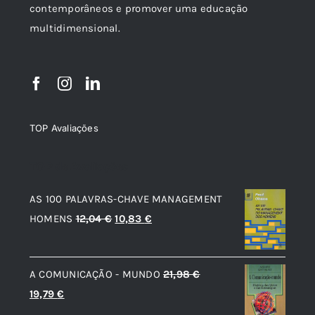
contemporâneos e promover uma educação
multidimensional.
TOP Avaliações
TOP de Avaliações
AS 100 PALAVRAS-CHAVE MANAGEMENT
O
O
HOMENS
12,04
€
10,83
€
preço
preço
original
atual
A COMUNICAÇÃO - MUNDO
21,98
€
era:
é:
O
O
19,79
€
12,04 €.
10,83 €.
preço
preço