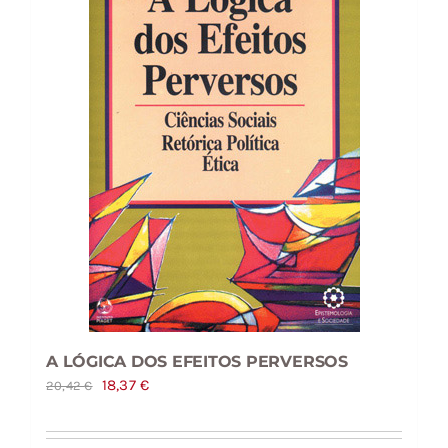
A LÓGICA DOS EFEITOS PERVERSOS
O
O
18,37
€
20,42
€
preço
preço
original
atual