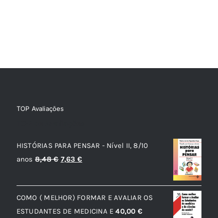
TOP Avaliações
TOP de Avaliações
HISTÓRIAS PARA PENSAR - Nível II, 8/10
O
O
anos
8,48
€
7,63
€
preço
preço
original
atual
COMO ( MELHOR) FORMAR E AVALIAR OS
era:
é:
ESTUDANTES DE MEDICINA E
40,00
€
8,48 €.
7,63 €.