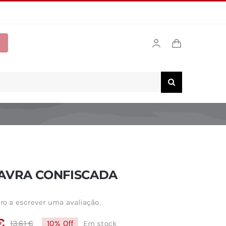
AVRA CONFISCADA
ro a escrever uma avaliação.
€
13,61
€
10% Off
Em stock