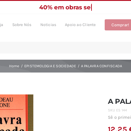
ja
Sobre Nós
Noticias
Apoio ao Cliente
Comprar!
Home
EPISTEMOLOGIA E SOCIEDADE
A PALAVRA CONFISCADA
A PAL
SKU
ES 144
Sê o primei
12,25