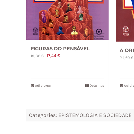
FIGURAS DO PENSÁVEL
A OR
O
O
17,44
€
19,38
€
24,60
€
preço
preço
original
atual
era:
é:
Adicionar
Detalhes
Adici
19,38 €.
17,44 €.
Categories:
EPISTEMOLOGIA E SOCIEDADE