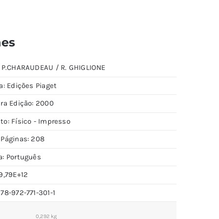
hes
: P.CHARAUDEAU / R. GHIGLIONE
a: Edições Piaget
ira Edição: 2000
to: Físico - Impresso
 Páginas: 208
a: Português
9,79E+12
78-972-771-301-1
0,292 kg