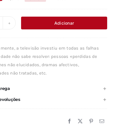
O
O
preço
preço
original
atual
Adicionar
uantidade
era:
é:
e
13,61 €.
12,25 €.
amente, a televisão investiu em todas as falhas
ALAVRA
edade não sabe resolver: pessoas «perdidas de
ONFISCADA
imes não elucidados, dramas afectivos,
des não tratadas, etc.
trega
evoluções