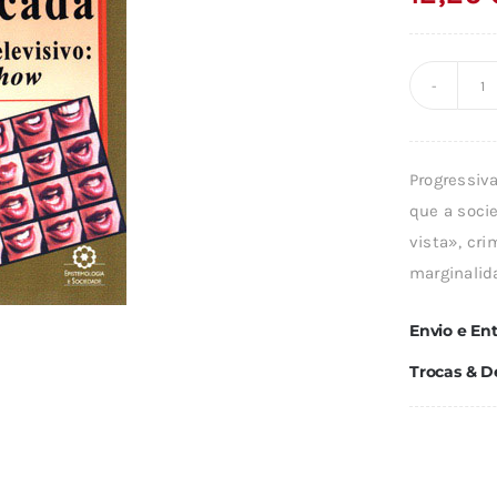
Q
d
A
Progressiv
P
que a soci
C
vista», cr
marginalida
Envio e En
Trocas & D