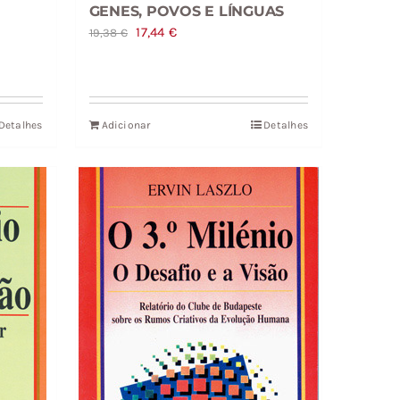
GENES, POVOS E LÍNGUAS
O
O
17,44
€
19,38
€
preço
preço
original
atual
era:
é:
Detalhes
Adicionar
Detalhes
19,38 €.
17,44 €.