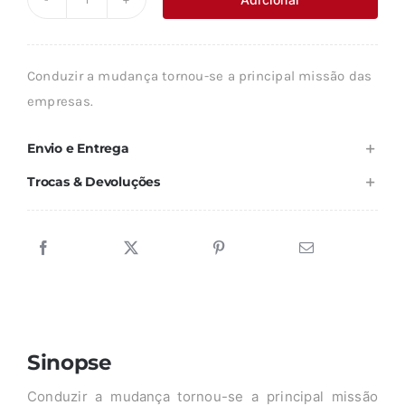
Quantidade
era:
é:
de
17,80 €.
16,02 €.
A
Conduzir a mudança tornou-se a principal missão das
GESTÃO
empresas.
POR
PROJECTO
Envio e Entrega
Trocas & Devoluções
Sinopse
Conduzir a mudança tornou-se a principal missão