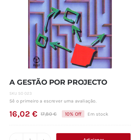
A GESTÃO POR PROJECTO
SKU
SO 023
Sê o primeiro a escrever uma avaliação.
16,02
€
17,80
€
10% Off
Em stock
O
O
preço
preço
original
atual
Adicionar