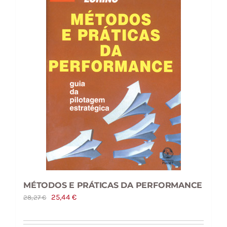
MÉTODOS E PRÁTICAS DA PERFORMANCE
O
O
25,44
€
28,27
€
preço
preço
original
atual