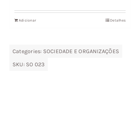
preço
preço
original
atual
Adicionar
Detalhes
era:
é:
18,85 €.
16,96 €.
Categories:
SOCIEDADE E ORGANIZAÇÕES
SKU:
SO 023