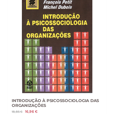
INTRODUÇÃO À PSICOSSOCIOLOGIA DAS
ORGANIZAÇÕES
O
O
16,96
€
18,85
€