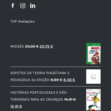
TOP Avaliações
TOP de Avaliações
O
O
MOISÉS
23,03
€
20,73
€
preço
preço
original
atual
era:
é:
ASPETOS DA TEORIA PIAGETIANA E
23,03 €.
20,73 €.
O
O
PEDAGOGIA 3ª EDIÇÃO
8,89
€
8,00
€
preço
preço
HISTÓRIAS PORTUGUESAS E SÃO-
original
atual
TOMENSES PARA AS CRIANÇAS
14,01
€
era:
é:
O
O
12,61
€
8,89 €.
8,00 €.