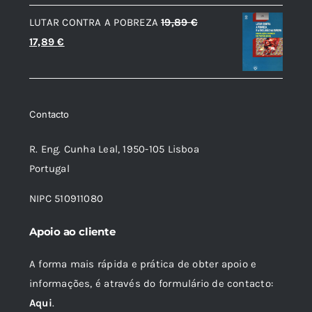
preço
preço
LUTAR CONTRA A POBREZA
19,89
€
original
atual
O
O
17,89
€
era:
é:
preço
preço
14,01 €.
12,61 €.
original
atual
era:
é:
Contacto
19,89 €.
17,89 €.
R. Eng. Cunha Leal, 1950-105 Lisboa
Portugal
NIPC 510911080
Apoio ao cliente
A forma mais rápida e prática de obter apoio e
informações, é através do formulário de contacto:
Aqui
.