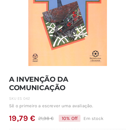
A INVENÇÃO DA
COMUNICAÇÃO
SKU
ES 042
Sê o primeiro a escrever uma avaliação.
19,79
€
21,98
€
10% Off
Em stock
O
O
preço
preço