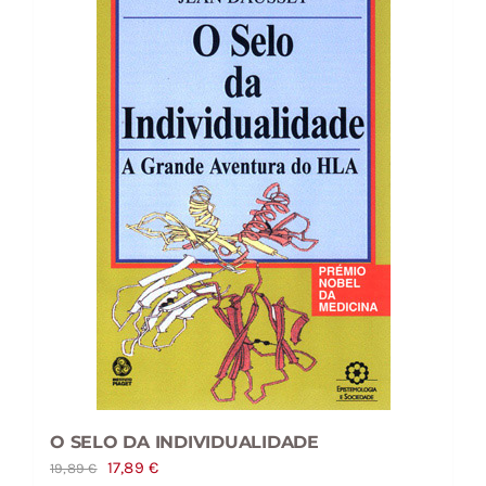
O SELO DA INDIVIDUALIDADE
O
O
17,89
€
19,89
€