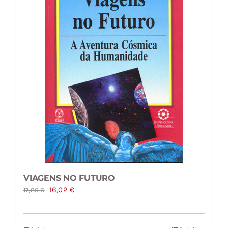
VIAGENS NO FUTURO
O
O
16,02
€
17,80
€
preço
preço
original
atual