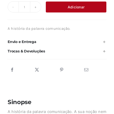
original
atual
Adicionar
Quantidade
era:
é:
de
21,98 €.
19,79 €.
A
A história da palavra comunicação.
INVENÇÃO
DA
Envio e Entrega
COMUNICAÇÃO
Trocas & Devoluções
Sinopse
A história da palavra comunicação. A sua noção nem