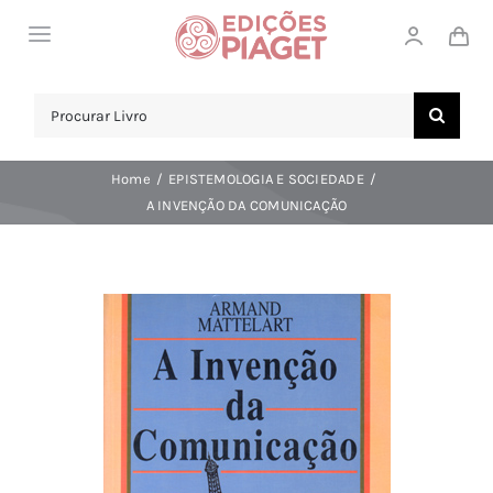
Skip
Toggle
to
Navigation
content
LOJA
Search
for:
SOBRE NÓS
Home
EPISTEMOLOGIA E SOCIEDADE
NOTICIAS
A INVENÇÃO DA COMUNICAÇÃO
APOIO AO CLIENTE
COMPRAR!