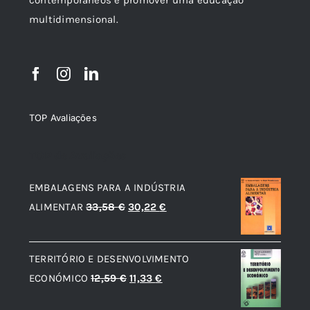
multidimensional.
TOP Avaliações
TOP de Avaliações
EMBALAGENS PARA A INDÚSTRIA
O
O
ALIMENTAR
33,58
€
30,22
€
preço
preço
original
atual
TERRITÓRIO E DESENVOLVIMENTO
era:
é:
O
O
ECONÓMICO
12,59
€
11,33
€
33,58 €.
30,22 €.
preço
preço