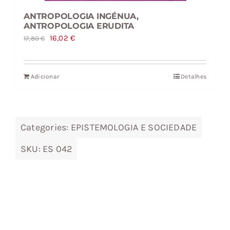
ANTROPOLOGIA INGÉNUA,
ANTROPOLOGIA ERUDITA
O
O
16,02
€
17,80
€
preço
preço
original
atual
Adicionar
Detalhes
era:
é:
17,80 €.
16,02 €.
Categories:
EPISTEMOLOGIA E SOCIEDADE
SKU:
ES 042