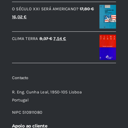
original
atual
O SÉCULO XXI SERÁ AMERICANO?
17,80
€
era:
é:
O
O
16,02
€
12,59 €.
11,33 €.
preço
preço
original
atual
O
O
CLIMA TERRA
8,37
€
7,54
€
era:
é:
preço
preço
17,80 €.
16,02 €.
original
atual
era:
é:
8,37 €.
7,54 €.
Contacto
R. Eng. Cunha Leal, 1950-105 Lisboa
Portugal
NIPC 510911080
Apoio ao cliente