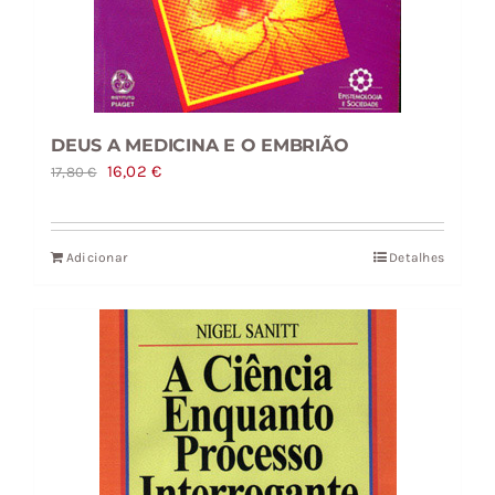
DEUS A MEDICINA E O EMBRIÃO
O
O
16,02
€
17,80
€
preço
preço
original
atual
Adicionar
Detalhes
era:
é:
17,80 €.
16,02 €.