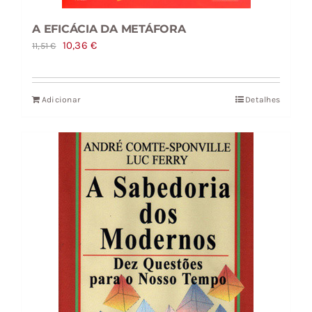
A EFICÁCIA DA METÁFORA
O
O
10,36
€
11,51
€
preço
preço
original
atual
Adicionar
Detalhes
era:
é:
11,51 €.
10,36 €.