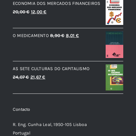
ECONOMIA DOS MERCADOS FINANCEIROS
19,08 €.
17,17 €.
O
O
20,00
€
12,00
€
preço
preço
original
atual
O
O
O MEDICAMENTO
8,90
€
8,01
€
era:
é:
preço
preço
20,00 €.
12,00 €.
original
atual
era:
é:
AS SETE CULTURAS DO CAPITALISMO
8,90 €.
8,01 €.
O
O
24,07
€
21,67
€
preço
preço
original
atual
era:
é:
Contacto
24,07 €.
21,67 €.
R. Eng. Cunha Leal, 1950-105 Lisboa
Portugal