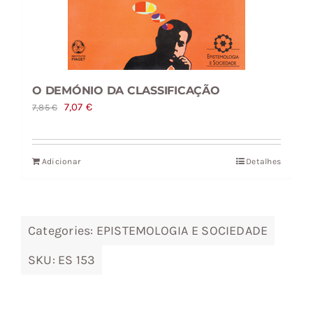
O DEMÓNIO DA CLASSIFICAÇÃO
O
O
7,07
€
7,85
€
preço
preço
original
atual
Adicionar
Detalhes
era:
é:
7,85 €.
7,07 €.
Categories:
EPISTEMOLOGIA E SOCIEDADE
SKU:
ES 153