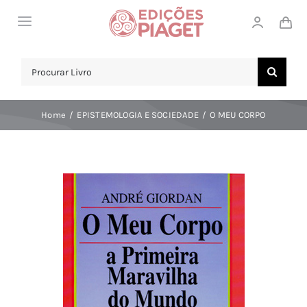
Skip
Toggle
to
Navigation
content
LOJA
Search
for:
SOBRE NÓS
Home
EPISTEMOLOGIA E SOCIEDADE
O MEU CORPO
NOTICIAS
APOIO AO CLIENTE
COMPRAR!