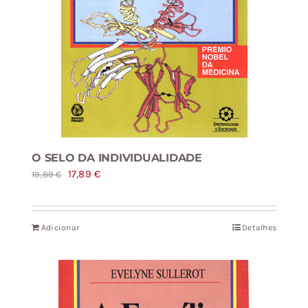
O SELO DA INDIVIDUALIDADE
O
O
17,89
€
19,89
€
preço
preço
original
atual
Adicionar
Detalhes
era:
é:
19,89 €.
17,89 €.