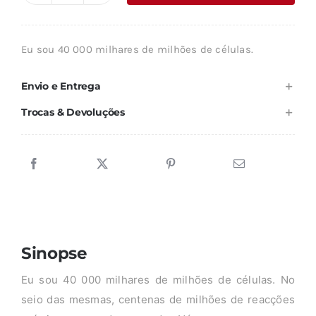
era:
é:
de
9,42 €.
8,48 €.
O
Eu sou 40 000 milhares de milhões de células.
MEU
CORPO
Envio e Entrega
Trocas & Devoluções
Sinopse
Eu sou 40 000 milhares de milhões de células. No
seio das mesmas, centenas de milhões de reacções