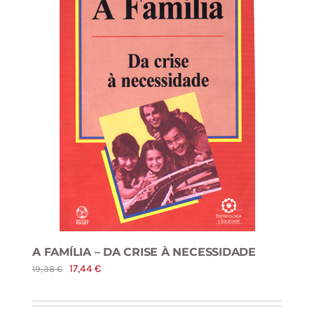
A FAMÍLIA – DA CRISE À NECESSIDADE
O
O
17,44
€
19,38
€
preço
preço
original
atual