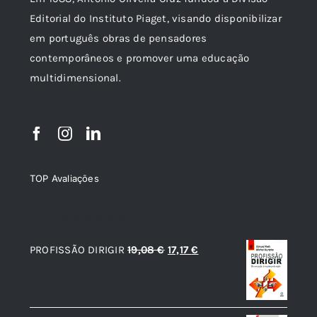
Editorial do Instituto Piaget, visando disponibilizar
em português obras de pensadores
contemporâneos e promover uma educação
multidimensional.
TOP Avaliações
TOP de Avaliações
O
O
PROFISSÃO DIRIGIR
19,08
€
17,17
€
preço
preço
original
atual
era:
é: