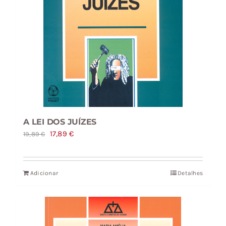
A LEI DOS JUÍZES
O
O
17,89
€
19,89
€
preço
preço
original
atual
Adicionar
Detalhes
era:
é:
19,89 €.
17,89 €.