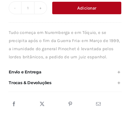
original
atual
Adicionar
Quantidade
era:
é:
de
17,84 €.
16,06 €.
CRIMES
Tudo começa em Nuremberga e em Tóquio, e se
QUE
precipita após o fim da Guerra Fria: em Março de 1999,
NÃO
a imunidade do general Pinochet é levantada pelos
SE
lordes britânicos, a pedido de um juiz espanhol.
PODEM
PUNIR
Envio e Entrega
NEM
Trocas & Devoluções
PERDOAR