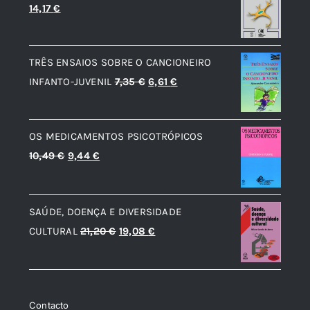
O
O
14,17
€
preço
preço
original
atual
TRÊS ENSAIOS SOBRE O CANCIONEIRO
era:
é:
O
O
INFANTO-JUVENIL
7,35
€
6,61
€
15,74 €.
14,17 €.
preço
preço
original
atual
OS MEDICAMENTOS PSICOTRÓPICOS
era:
é:
O
O
10,49
€
9,44
€
7,35 €.
6,61 €.
preço
preço
original
atual
SAÚDE, DOENÇA E DIVERSIDADE
era:
é:
O
O
CULTURAL
21,20
€
19,08
€
10,49 €.
9,44 €.
preço
preço
original
atual
era:
é:
Contacto
21,20 €.
19,08 €.