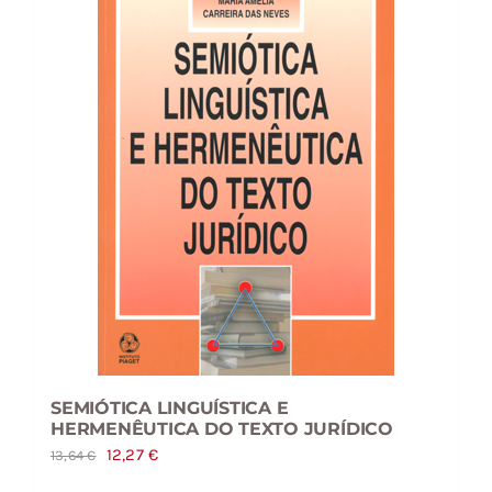
SEMIÓTICA LINGUÍSTICA E
HERMENÊUTICA DO TEXTO JURÍDICO
O
O
12,27
€
13,64
€
preço
preço