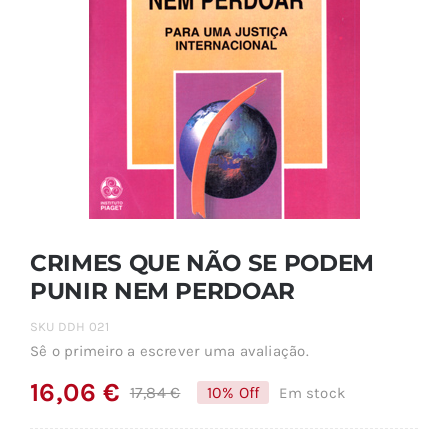
CRIMES QUE NÃO SE PODEM
PUNIR NEM PERDOAR
SKU
DDH 021
Sê o primeiro a escrever uma avaliação.
16,06
€
17,84
€
10% Off
Em stock
O
O
preço
preço