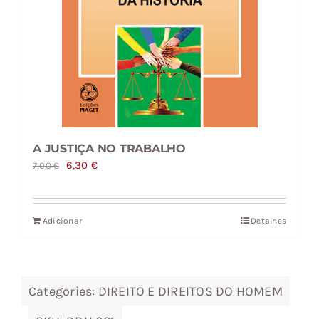
A JUSTIÇA NO TRABALHO
O
O
6,30
€
7,00
€
preço
preço
original
atual
Adicionar
Detalhes
era:
é:
7,00 €.
6,30 €.
Categories:
DIREITO E DIREITOS DO HOMEM