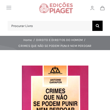
Skip
Toggle
to
Navigation
content
LOJA
Search
for:
SOBRE NÓS
Home
DIREITO E DIREITOS DO HOMEM
NOTICIAS
CRIMES QUE NÃO SE PODEM PUNIR NEM PERDOAR
APOIO AO CLIENTE
COMPRAR!