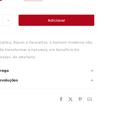
O
O
preço
preço
original
atual
Adicionar
uantidade
era:
é:
e
24,60 €.
22,14 €.
Galileu, Bacon e Descartes, o homem moderno não
ATUREZA
de transformar a natureza, em benefício da
reza», do artefacto.
ARGEM
A
trega
I
evoluções