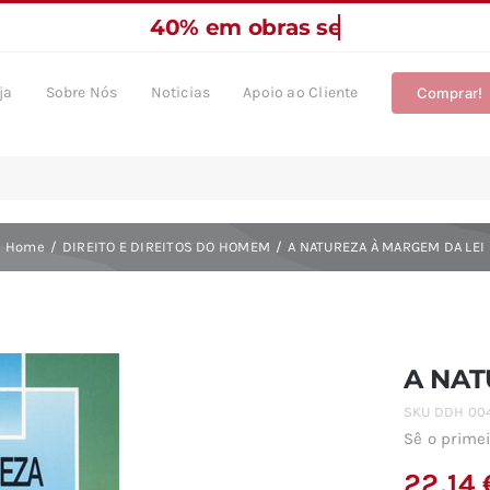
ja
Sobre Nós
Noticias
Apoio ao Cliente
Comprar!
Home
DIREITO E DIREITOS DO HOMEM
A NATUREZA À MARGEM DA LEI
A NAT
SKU
DDH 00
Sê o primei
22,14