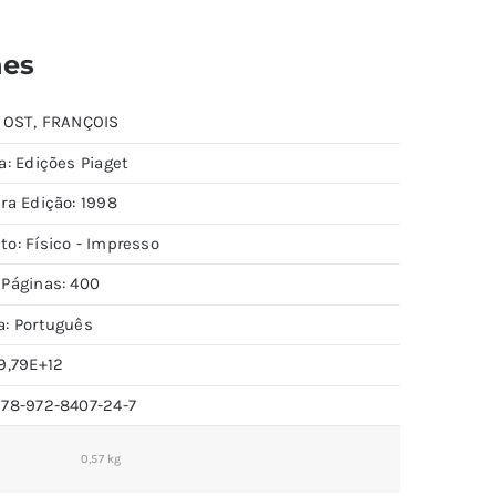
hes
: OST, FRANÇOIS
a: Edições Piaget
ra Edição: 1998
to: Físico - Impresso
 Páginas: 400
a: Português
9,79E+12
978-972-8407-24-7
0,57 kg