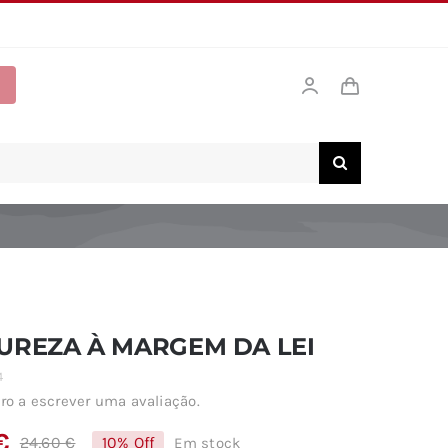
UREZA À MARGEM DA LEI
4
ro a escrever uma avaliação.
€
24,60
€
10% Off
Em stock