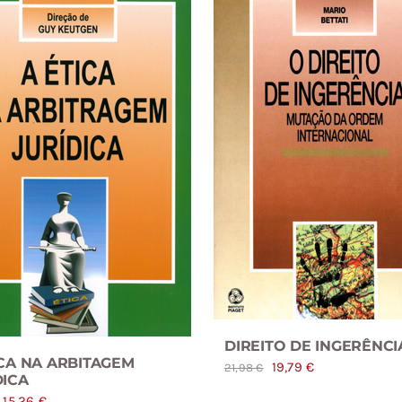
DIREITO DE INGERÊNCI
ICA NA ARBITAGEM
O
O
19,79
€
21,98
€
DICA
preço
preço
O
O
15,26
€