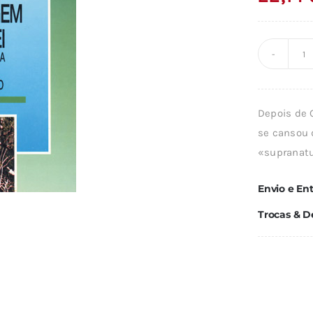
Q
d
A
Depois de 
N
se cansou 
À
«supranatu
M
D
Envio e En
LE
Trocas & D