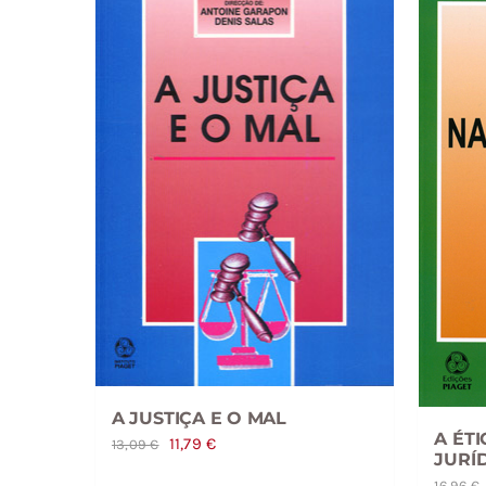
A JUSTIÇA E O MAL
A ÉT
O
O
11,79
€
13,09
€
JURÍ
preço
preço
16,96
€