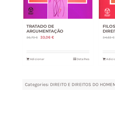
FILOS
TRATADO DE
DIRE
ARGUMENTAÇÃO
O
O
33,06
€
34,63
€
36,73
€
preço
preço
original
atual
era:
é:
Adicionar
Detalhes
Adici
36,73 €.
33,06 €.
Categories:
DIREITO E DIREITOS DO HOME