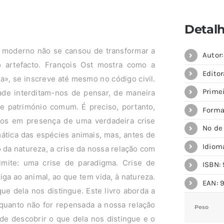
Detal
 moderno não se cansou de transformar a
Autor
o artefacto. François Ost mostra como a
Editor
, se inscreve até mesmo no código civil.
Primei
dade interditam-nos de pensar, de maneira
e património comum. É preciso, portanto,
Forma
amos em presença de uma verdadeira crise
Nº de
mática das espécies animais, mas, antes de
Idiom
 da natureza, a crise da nossa relação com
limite: uma crise de paradigma. Crise de
ISBN: 
iga ao animal, ao que tem vida, à natureza.
EAN: 
que dela nos distingue. Este livro aborda a
Enquanto não for repensada a nossa relação
Peso
e descobrir o que dela nos distingue e o