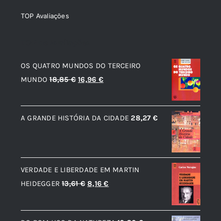
TOP Avaliações
TOP de Avaliações
OS QUATRO MUNDOS DO TERCEIRO
O
O
MUNDO
18,85
€
16,96
€
preço
preço
original
atual
A GRANDE HISTÓRIA DA CIDADE
28,27
€
era:
é:
18,85 €.
16,96 €.
VERDADE E LIBERDADE EM MARTIN
O
O
HEIDEGGER
13,61
€
8,16
€
preço
preço
original
atual