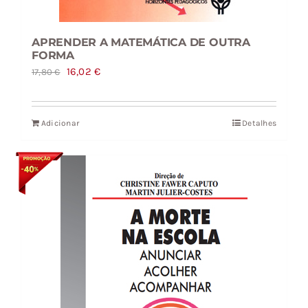
APRENDER A MATEMÁTICA DE OUTRA
FORMA
O
O
16,02
€
17,80
€
preço
preço
original
atual
Adicionar
Detalhes
era:
é:
17,80 €.
16,02 €.