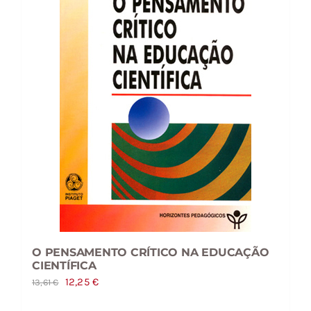
O PENSAMENTO CRÍTICO NA EDUCAÇÃO
CIENTÍFICA
O
O
12,25
€
13,61
€
preço
preço