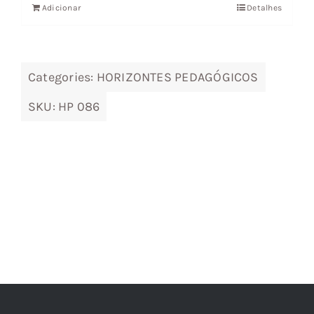
Adicionar
Detalhes
era:
é:
12,56 €.
11,31 €.
Categories:
HORIZONTES PEDAGÓGICOS
SKU:
HP 086