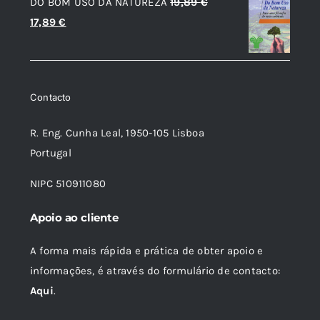
DO BOM USO DA NATUREZA
19,89
€
era:
é:
O
O
17,89
€
13,61 €.
8,16 €.
preço
preço
original
atual
era:
é:
Contacto
19,89 €.
17,89 €.
R. Eng. Cunha Leal, 1950-105 Lisboa
Portugal
NIPC 510911080
Apoio ao cliente
A forma mais rápida e prática de obter apoio e
informações, é através do formulário de contacto:
Aqui
.