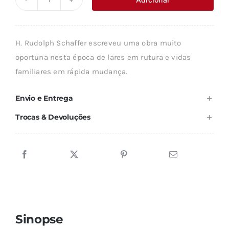
Quantidade
era:
é:
de
18,89 €.
17,00 €.
DECIDIR
H. Rudolph Schaffer escreveu uma obra muito
SOBRE
oportuna nesta época de lares em rutura e vidas
AS
familiares em rápida mudança.
CRIANÇAS
Envio e Entrega
Trocas & Devoluções
Sinopse