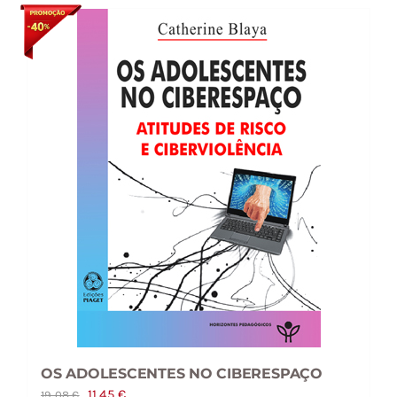
OS ADOLESCENTES NO CIBERESPAÇO
O
O
11,45
€
19,08
€