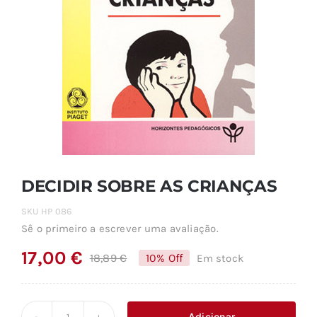
DECIDIR SOBRE AS CRIANÇAS
SKU
HP 086
Sê o primeiro a escrever uma avaliação.
17,00
€
18,89
€
10% Off
Em stock
O
O
preço
preço
original
atual
Adicionar