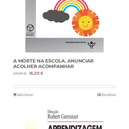
A MORTE NA ESCOLA. ANUNCIAR
ACOLHER ACOMPANHAR
O
O
16,20
€
27,00
€
preço
preço
original
atual
Adicionar
Detalhes
era:
é:
27,00 €.
16,20 €.