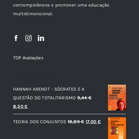
contemporâneos e promover uma educação
multidimensional.
TOP Avaliações
TOP de Avaliações
HANNAH ARENDT - SÓCRATES E A
QUESTÃO DO TOTALITARISMO
9,44
€
O
O
8,50
€
preço
preço
O
O
TEORIA DOS CONJUNTOS
18,89
€
17,00
€
original
atual
preço
preço
era:
é:
original
atual