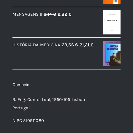
9,44 €.
8,50 €.
era:
é:
O
O
MENSAGENS II
3,14
€
2,82
€
18,89 €.
17,00 €.
preço
preço
original
atual
era:
é:
O
O
HISTÓRIA DA MEDICINA
23,56
€
21,21
€
3,14 €.
2,82 €.
preço
preço
original
atual
era:
é:
23,56 €.
21,21 €.
Contacto
R. Eng. Cunha Leal, 1950-105 Lisboa
Portugal
NIPC 510911080