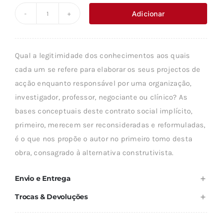
original
atual
Adicionar
Quantidade
era:
é:
de
19,89 €.
17,89 €.
O
Qual a legitimidade dos conhecimentos aos quais
CONSTRUTIVISMO
cada um se refere para elaborar os seus projectos de
-
acção enquanto responsável por uma organização,
VOL.
investigador, professor, negociante ou clínico? As
II
bases conceptuais deste contrato social implícito,
(DAS
primeiro, merecem ser reconsideradas e reformuladas,
EPISTEMOLOGIAS)
é o que nos propõe o autor no primeiro tomo desta
obra, consagrado à alternativa construtivista.
Envio e Entrega
Trocas & Devoluções