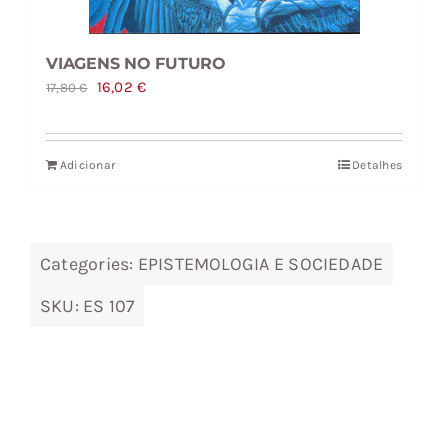
VIAGENS NO FUTURO
O
O
16,02
€
17,80
€
preço
preço
original
atual
Adicionar
Detalhes
era:
é:
17,80 €.
16,02 €.
Categories:
EPISTEMOLOGIA E SOCIEDADE
SKU:
ES 107