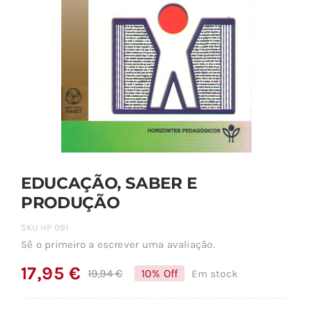
EDUCAÇÃO, SABER E
PRODUÇÃO
SKU
HP 091
Sê o primeiro a escrever uma avaliação.
17,95
€
19,94
€
10% Off
Em stock
O
O
preço
preço