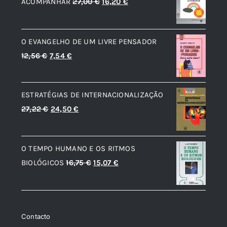
O
O
ACOMPANHAR
27,00
€
16,20
€
preço
preço
original
atual
O EVANGELHO DE UM LIVRE PENSADOR
era:
é:
O
O
12,56
€
7,54
€
27,00 €.
16,20 €.
preço
preço
original
atual
ESTRATÉGIAS DE INTERNACIONALIZAÇÃO
era:
é:
O
O
27,22
€
24,50
€
12,56 €.
7,54 €.
preço
preço
original
atual
O TEMPO HUMANO E OS RITMOS
era:
é:
O
O
BIOLÓGICOS
16,75
€
15,07
€
27,22 €.
24,50 €.
preço
preço
original
atual
era:
é:
Contacto
16,75 €.
15,07 €.