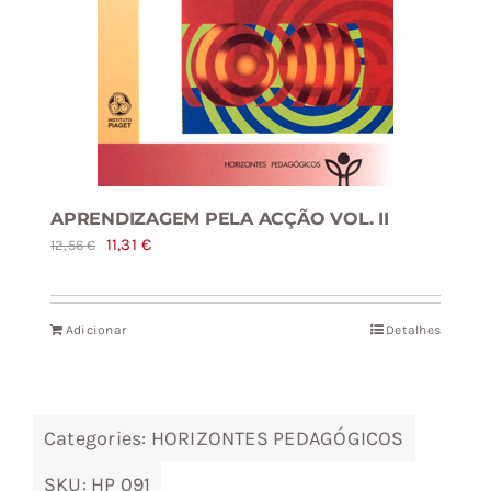
APRENDIZAGEM PELA ACÇÃO VOL. II
O
O
11,31
€
12,56
€
preço
preço
original
atual
Adicionar
Detalhes
era:
é:
12,56 €.
11,31 €.
Categories:
HORIZONTES PEDAGÓGICOS
SKU:
HP 091