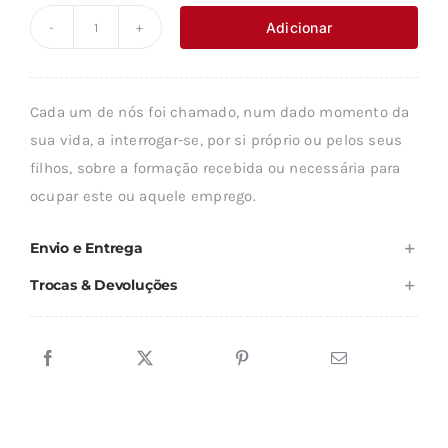
original
atual
Adicionar
Quantidade
era:
é:
de
19,94 €.
17,95 €.
EDUCAÇÃO,
Cada um de nós foi chamado, num dado momento da
SABER
sua vida, a interrogar-se, por si próprio ou pelos seus
E
filhos, sobre a formação recebida ou necessária para
PRODUÇÃO
ocupar este ou aquele emprego.
Envio e Entrega
Trocas & Devoluções