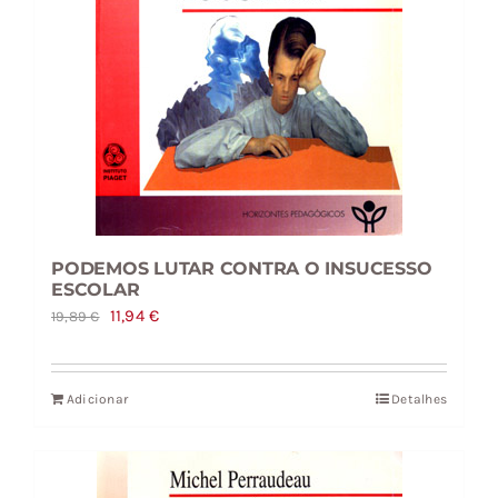
PODEMOS LUTAR CONTRA O INSUCESSO
ESCOLAR
O
O
11,94
€
19,89
€
preço
preço
original
atual
Adicionar
Detalhes
era:
é:
19,89 €.
11,94 €.