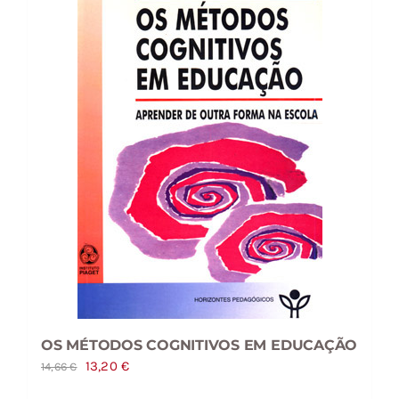
OS MÉTODOS COGNITIVOS EM EDUCAÇÃO
O
O
13,20
€
14,66
€
preço
preço