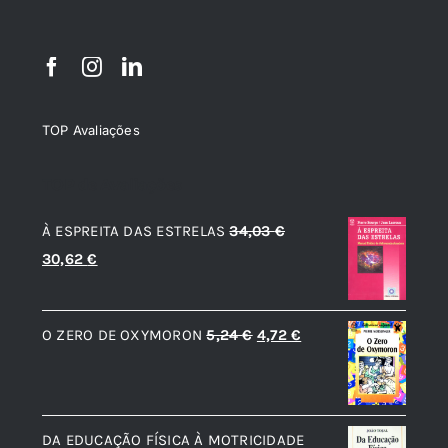
TOP Avaliações
TOP de Avaliações
À ESPREITA DAS ESTRELAS
34,03
€
O
O
30,62
€
preço
preço
original
atual
O
O
O ZERO DE OXYMORON
5,24
€
4,72
€
era:
é:
preço
preço
34,03 €.
30,62 €.
original
atual
era:
é:
DA EDUCAÇÃO FÍSICA À MOTRICIDADE
5,24 €.
4,72 €.