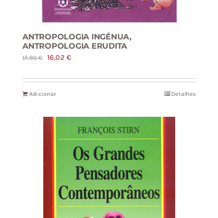
ANTROPOLOGIA INGÉNUA,
ANTROPOLOGIA ERUDITA
O
O
16,02
€
17,80
€
preço
preço
original
atual
Adicionar
Detalhes
era:
é:
17,80 €.
16,02 €.