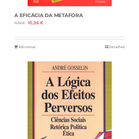
A EFICÁCIA DA METÁFORA
O
O
10,36
€
11,51
€
preço
preço
original
atual
Adicionar
Detalhes
era:
é:
11,51 €.
10,36 €.