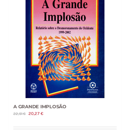
A GRANDE IMPLOSÃO
O
O
20,27
€
22,51
€
preço
preço
original
atual