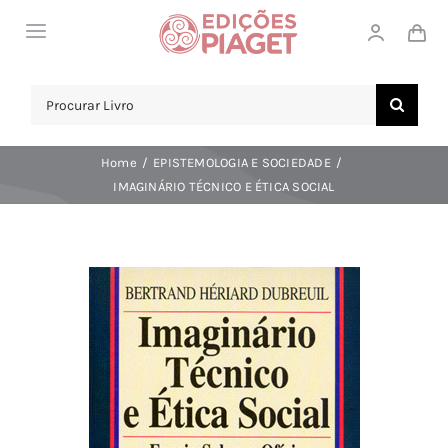
Skip
Toggle
to
Navigation
content
LOJA
Search
for:
SOBRE NÓS
Home
EPISTEMOLOGIA E SOCIEDADE
NOTICIAS
IMAGINÁRIO TÉCNICO E ÉTICA SOCIAL
APOIO AO CLIENTE
COMPRAR!