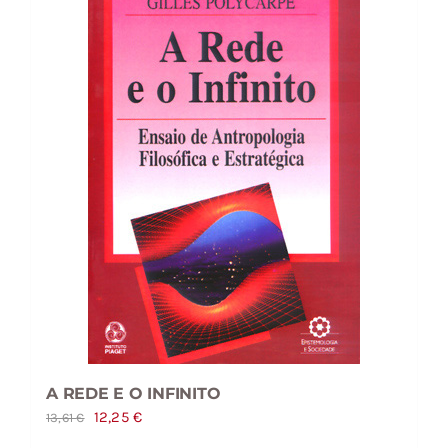
A REDE E O INFINITO
O
O
12,25
€
13,61
€
preço
preço