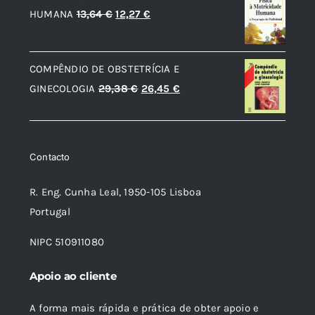
O
O
HUMANA
13,64
€
12,27
€
preço
preço
original
atual
COMPÊNDIO DE OBSTETRÍCIA E
era:
é:
O
O
GINECOLOGIA
29,38
€
26,45
€
13,64 €.
12,27 €.
preço
preço
original
atual
era:
é:
Contacto
29,38 €.
26,45 €.
R. Eng. Cunha Leal, 1950-105 Lisboa
Portugal
NIPC 510911080
Apoio ao cliente
A forma mais rápida e prática de obter apoio e