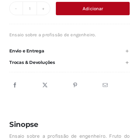
original
atual
Adicionar
Quantidade
era:
é:
de
14,14 €.
12,73 €.
IMAGINÁRIO
Ensaio sobre a profissão de engenheiro.
TÉCNICO
E
Envio e Entrega
ÉTICA
Trocas & Devoluções
SOCIAL
Sinopse
Ensaio sobre a profissão de engenheiro. Fruto do