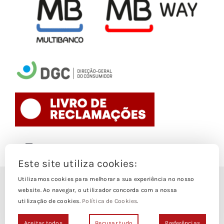
Toggle
Navigation
Este site utiliza cookies:
Politica de Cookies
Utilizamos cookies para melhorar a sua experiência no nosso
© Copyright 1988- 2026
website. Ao navegar, o utilizador concorda com a nossa
utilização de cookies.
Política de Cookies
.
Loja Edições Piaget by
Piaget Ensino Superior
| Todos os
Termos e Condições
direitos Reservados | Powered by
NetWiz Systems
Aceitar todos
Recusar tudo
Preferências