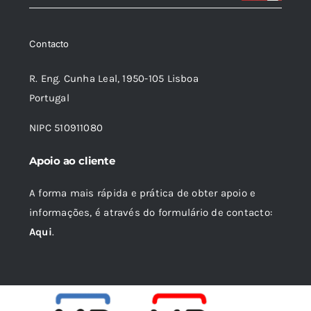
original
atual
era:
é:
Contacto
24,60 €.
22,14 €.
R. Eng. Cunha Leal, 1950-105 Lisboa
Portugal
NIPC 510911080
Apoio ao cliente
A forma mais rápida e prática de obter apoio e
informações, é através do formulário de contacto:
Aqui
.