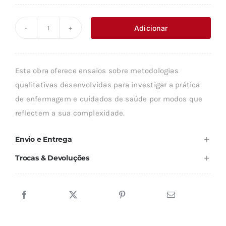
preço
preço
original
atual
Adicionar
Quantidade
era:
é:
de
18,89 €.
17,00 €.
INVESTIGAÇÃO
Esta obra oferece ensaios sobre metodologias
QUALITATIVA
qualitativas desenvolvidas para investigar a prática
AVANÇADA
de enfermagem e cuidados de saúde por modos que
PARA
reflectem a sua complexidade.
ENFERMAGEM
Envio e Entrega
Trocas & Devoluções