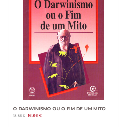
O DARWINISMO OU O FIM DE UM MITO
O
O
16,96
€
18,85
€
preço
preço