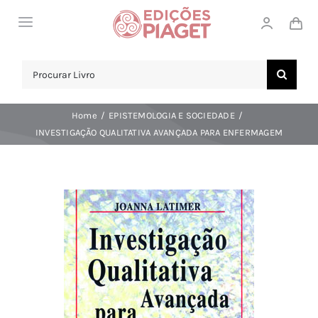
Skip
Toggle
to
Navigation
content
LOJA
Search
for:
SOBRE NÓS
Home
EPISTEMOLOGIA E SOCIEDADE
NOTICIAS
INVESTIGAÇÃO QUALITATIVA AVANÇADA PARA ENFERMAGEM
APOIO AO CLIENTE
COMPRAR!