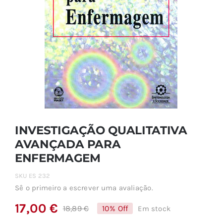
INVESTIGAÇÃO QUALITATIVA
AVANÇADA PARA
ENFERMAGEM
SKU
ES 232
Sê o primeiro a escrever uma avaliação.
17,00
€
18,89
€
10% Off
Em stock
O
O