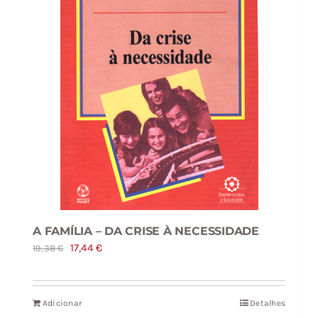
A FAMÍLIA – DA CRISE À NECESSIDADE
O
O
17,44
€
19,38
€
preço
preço
original
atual
Adicionar
Detalhes
era:
é: