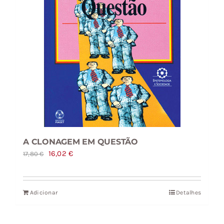
A CLONAGEM EM QUESTÃO
O
O
16,02
€
17,80
€
preço
preço
original
atual
Adicionar
Detalhes
era:
é:
17,80 €.
16,02 €.