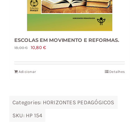
ESCOLAS EM MOVIMENTO E REFORMAS.
O
O
10,80
€
18,00
€
preço
preço
original
atual
Adicionar
Detalhes
era:
é:
18,00 €.
10,80 €.
Categories:
HORIZONTES PEDAGÓGICOS
SKU:
HP 154