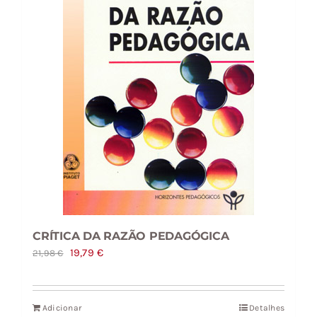
CRÍTICA DA RAZÃO PEDAGÓGICA
O
O
19,79
€
21,98
€
preço
preço
original
atual
Adicionar
Detalhes
era:
é: