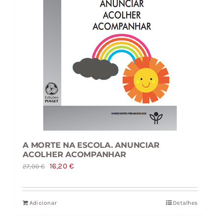
A MORTE NA ESCOLA. ANUNCIAR
ACOLHER ACOMPANHAR
O
O
16,20
€
27,00
€
preço
preço
original
atual
Adicionar
Detalhes
era:
é: