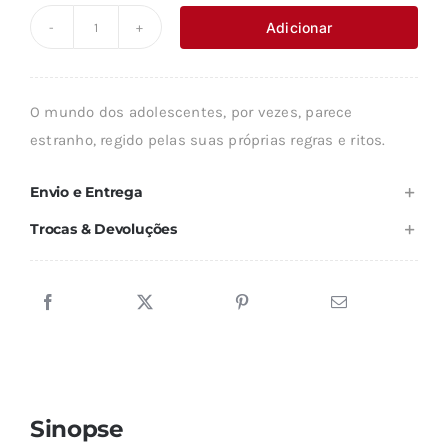
original
atual
Adicionar
Quantidade
era:
é:
de
14,84 €.
13,36 €.
O
O mundo dos adolescentes, por vezes, parece
UNIVERSO
estranho, regido pelas suas próprias regras e ritos.
SOCIAL
DOS
Envio e Entrega
ADOLESCENTES
Trocas & Devoluções
Sinopse