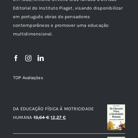
Editorial do Instituto Piaget, visando disponibilizar
em português obras de pensadores
contemporâneos e promover uma educação
multidimensional.
TOP Avaliações
TOP de Avaliações
DA EDUCAÇÃO FÍSICA À MOTRICIDADE
O
O
HUMANA
13,64
€
12,27
€
preço
preço
original
atual