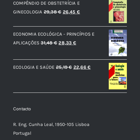
COMPÊNDIO DE OBSTETRÍCIA E
era:
é:
O
O
GINECOLOGIA
29,38
€
26,45
€
13,64 €.
12,27 €.
preço
preço
original
atual
ECONOMIA ECOLÓGICA - PRINCÍPIOS E
era:
é:
O
O
APLICAÇÕES
31,48
€
28,33
€
29,38 €.
26,45 €.
preço
preço
original
atual
O
O
ECOLOGIA E SAÚDE
25,19
€
22,66
€
era:
é:
preço
preço
31,48 €.
28,33 €.
original
atual
era:
é:
25,19 €.
22,66 €.
Contacto
R. Eng. Cunha Leal, 1950-105 Lisboa
Portugal