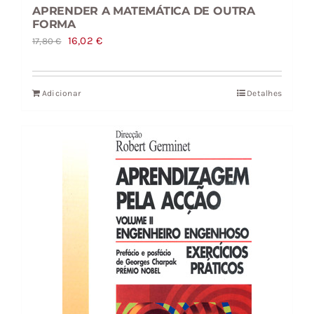
APRENDER A MATEMÁTICA DE OUTRA
FORMA
O
O
16,02
€
17,80
€
preço
preço
original
atual
Adicionar
Detalhes
era:
é:
17,80 €.
16,02 €.