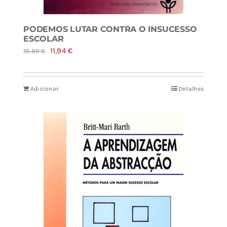
PODEMOS LUTAR CONTRA O INSUCESSO
ESCOLAR
O
O
11,94
€
19,89
€
preço
preço
original
atual
Adicionar
Detalhes
era:
é:
19,89 €.
11,94 €.