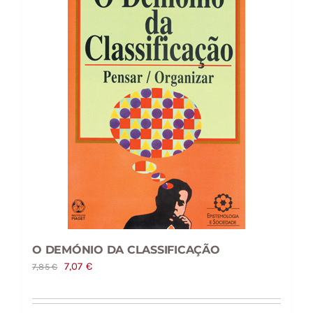
O DEMÓNIO DA CLASSIFICAÇÃO
O
O
7,07
€
7,85
€
preço
preço
original
atual