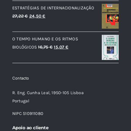
original
atual
ESTRATÉGIAS DE INTERNACIONALIZAÇÃO
era:
é:
O
O
27,22
€
24,50
€
12,56 €.
7,54 €.
preço
preço
original
atual
O TEMPO HUMANO E OS RITMOS
era:
é:
O
O
BIOLÓGICOS
16,75
€
15,07
€
27,22 €.
24,50 €.
preço
preço
original
atual
era:
é:
Contacto
16,75 €.
15,07 €.
R. Eng. Cunha Leal, 1950-105 Lisboa
Portugal
NIPC 510911080
Apoio ao cliente