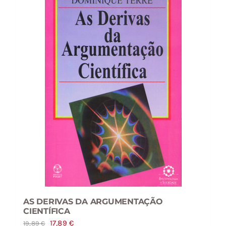
AS DERIVAS DA ARGUMENTAÇÃO
CIENTÍFICA
O
O
17,89
€
19,89
€