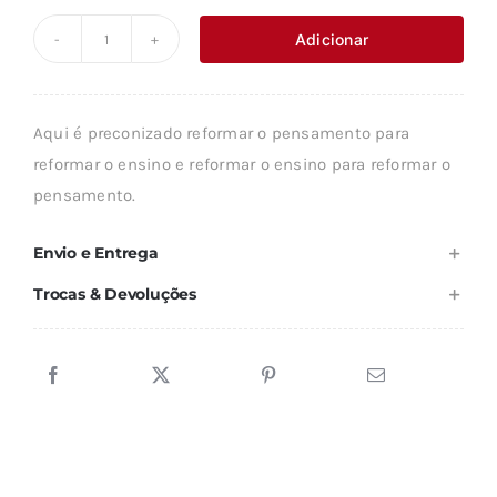
original
atual
Adicionar
Quantidade
era:
é:
de
10,01 €.
9,01 €.
REPENSAR
Aqui é preconizado reformar o pensamento para
A
reformar o ensino e reformar o ensino para reformar o
REFORMA,
pensamento.
REFORMAR
O
Envio e Entrega
PENSAMENTO
Trocas & Devoluções