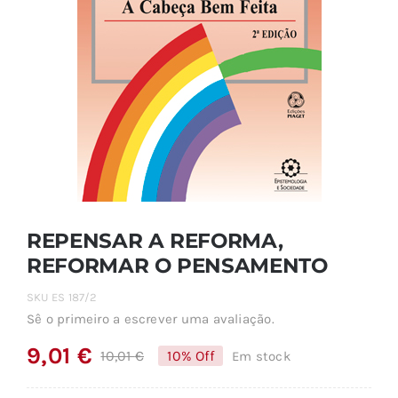
REPENSAR A REFORMA,
REFORMAR O PENSAMENTO
SKU
ES 187/2
Sê o primeiro a escrever uma avaliação.
9,01
€
10,01
€
10% Off
Em stock
O
O
preço
preço