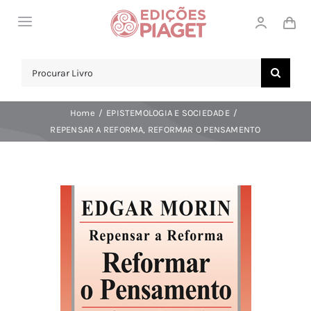
Skip
Toggle
to
Navigation
content
LOJA
Search
for:
SOBRE NÓS
Home
EPISTEMOLOGIA E SOCIEDADE
NOTICIAS
REPENSAR A REFORMA, REFORMAR O PENSAMENTO
APOIO AO CLIENTE
COMPRAR!