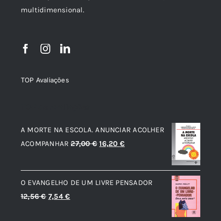
multidimensional.
TOP Avaliações
TOP de Avaliações
A MORTE NA ESCOLA. ANUNCIAR ACOLHER
O
O
ACOMPANHAR
27,00
€
16,20
€
preço
preço
original
atual
O EVANGELHO DE UM LIVRE PENSADOR
era:
é:
O
O
12,56
€
7,54
€
27,00 €.
16,20 €.
preço
preço