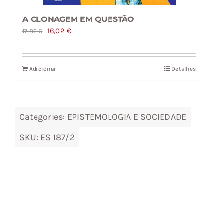
A CLONAGEM EM QUESTÃO
O
O
16,02
€
17,80
€
preço
preço
original
atual
Adicionar
Detalhes
era:
é:
17,80 €.
16,02 €.
Categories:
EPISTEMOLOGIA E SOCIEDADE
SKU:
ES 187/2