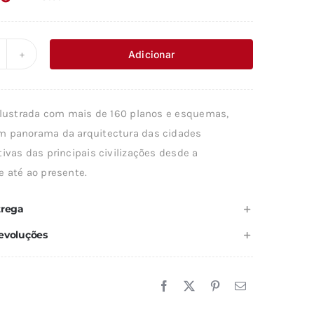
Adicionar
uantidade
e
 ilustrada com mais de 160 planos e esquemas,
RANDE
 panorama da arquitectura das cidades
ISTÓRIA
ivas das principais civilizações desde a
A
e até ao presente.
IDADE
trega
evoluções