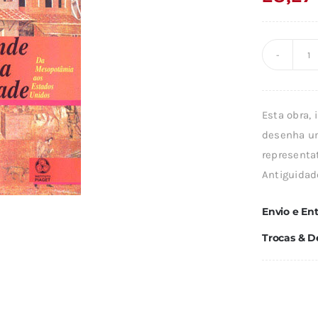
Q
d
A
Esta obra,
G
desenha um
H
representat
D
Antiguidad
C
Envio e En
Trocas & D