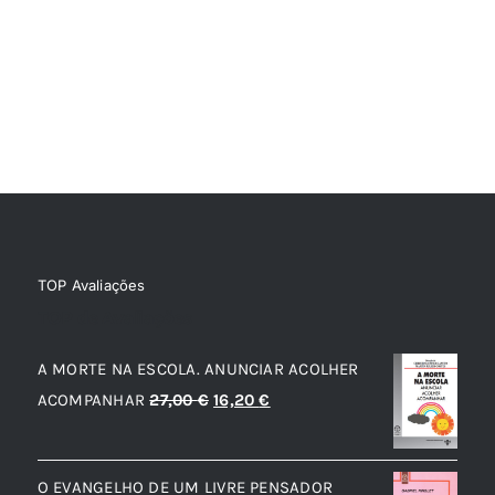
TOP Avaliações
TOP de Avaliações
A MORTE NA ESCOLA. ANUNCIAR ACOLHER
O
O
ACOMPANHAR
27,00
€
16,20
€
preço
preço
original
atual
O EVANGELHO DE UM LIVRE PENSADOR
era:
é: