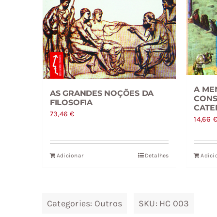
A ME
AS GRANDES NOÇÕES DA
CONS
FILOSOFIA
CATE
73,46
€
14,66
Adicionar
Detalhes
Adici
Categories:
Outros
SKU:
HC 003