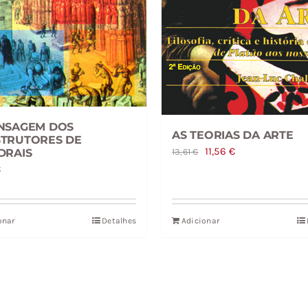
NSAGEM DOS
AS TEORIAS DA ARTE
TRUTORES DE
O
O
11,56
€
DRAIS
13,61
€
€
preço
preço
original
atual
era:
é:
onar
Detalhes
Adicionar
13,61 €.
11,56 €.