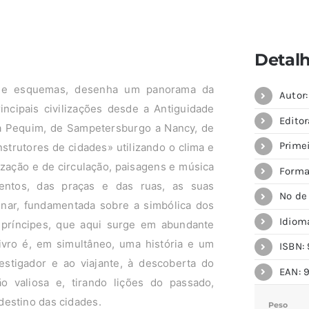
Detal
os e esquemas, desenha um panorama da
Autor
incipais civilizações desde a Antiguidade
Editor
 a Pequim, de Sampetersburgo a Nancy, de
Prime
strutores de cidades» utilizando o clima e
lização e de circulação, paisagens e música
Forma
entos, das praças e das ruas, as suas
Nº de
enar, fundamentada sobre a simbólica dos
Idiom
príncipes, que aqui surge em abundante
livro é, em simultâneo, uma história e um
ISBN: 
estigador e ao viajante, à descoberta do
EAN: 
 valiosa e, tirando lições do passado,
destino das cidades.
Peso