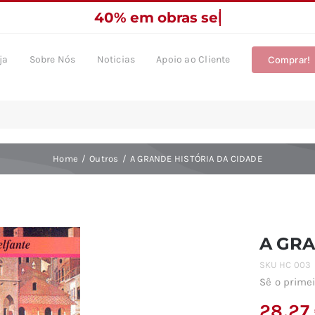
ja
Sobre Nós
Noticias
Apoio ao Cliente
Comprar!
Home
Outros
A GRANDE HISTÓRIA DA CIDADE
A GRA
SKU
HC 003
Sê o primei
28,27