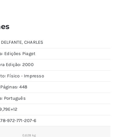
hes
: DELFANTE, CHARLES
a: Edições Piaget
ira Edição: 2000
to: Físico - Impresso
 Páginas: 448
a: Português
9,79E+12
978-972-771-207-6
0,628 kg