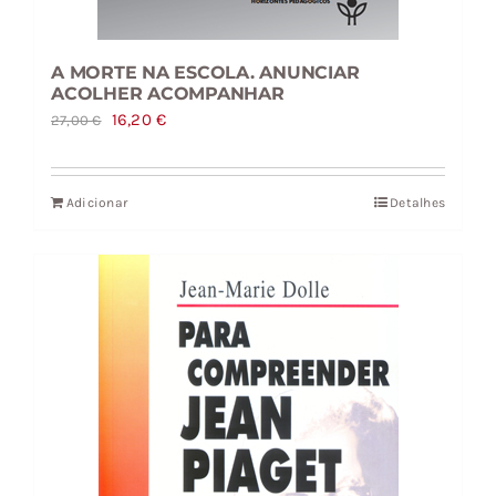
A MORTE NA ESCOLA. ANUNCIAR
ACOLHER ACOMPANHAR
O
O
16,20
€
27,00
€
preço
preço
original
atual
Adicionar
Detalhes
era:
é:
27,00 €.
16,20 €.