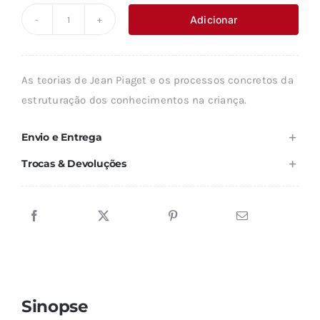
original
atual
Adicionar
Quantidade
era:
é:
de
8,90 €.
8,01 €.
ASPECTOS
As teorias de Jean Piaget e os processos concretos da
DA
estruturação dos conhecimentos na criança.
TEORIA
PIAGETIANA
Envio e Entrega
E
Trocas & Devoluções
PEDAGOGIA
Sinopse