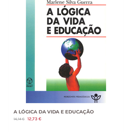
A LÓGICA DA VIDA E EDUCAÇÃO
O
O
12,73
€
14,14
€
preço
preço