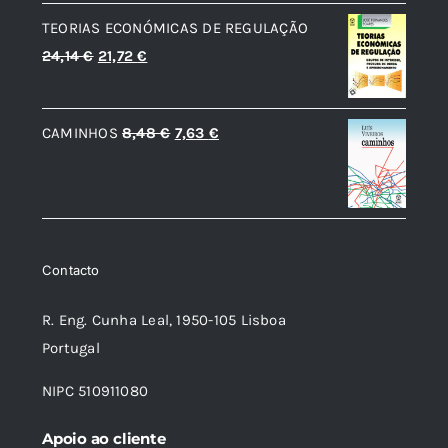
original
atual
TEORIAS ECONÓMICAS DE REGULAÇÃO
era:
é:
O
O
24,14
€
21,72
€
14,69 €.
13,22 €.
preço
preço
original
atual
O
O
CAMINHOS
8,48
€
7,63
€
era:
é:
preço
preço
24,14 €.
21,72 €.
original
atual
era:
é:
8,48 €.
7,63 €.
Contacto
R. Eng. Cunha Leal, 1950-105 Lisboa
Portugal
NIPC 510911080
Apoio ao cliente