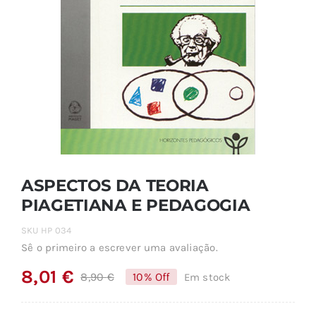
ASPECTOS DA TEORIA
PIAGETIANA E PEDAGOGIA
SKU
HP 034
Sê o primeiro a escrever uma avaliação.
8,01
€
8,90
€
10% Off
Em stock
O
O
preço
preço