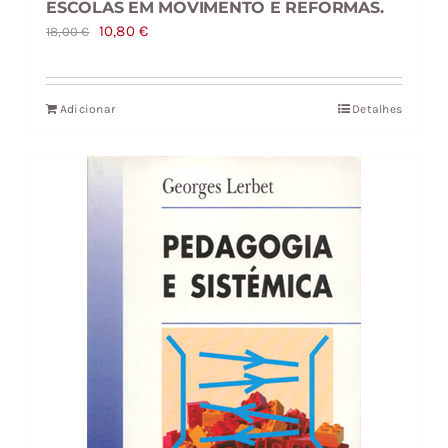
ESCOLAS EM MOVIMENTO E REFORMAS.
O
O
10,80
€
18,00
€
preço
preço
original
atual
Adicionar
Detalhes
era:
é:
18,00 €.
10,80 €.