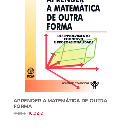
APRENDER A MATEMÁTICA DE OUTRA
FORMA
O
O
16,02
€
17,80
€
preço
preço
original
atual