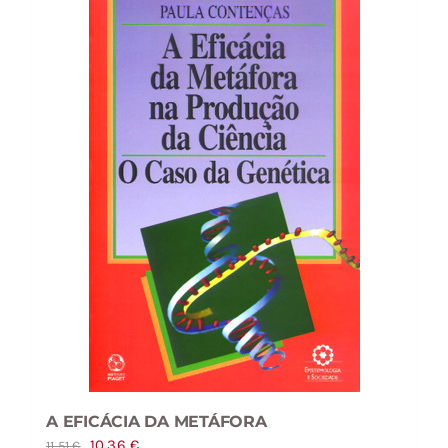
A EFICÁCIA DA METÁFORA
O
O
10,36
€
11,51
€