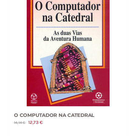
O COMPUTADOR NA CATEDRAL
O
O
12,73
€
14,14
€
preço
preço