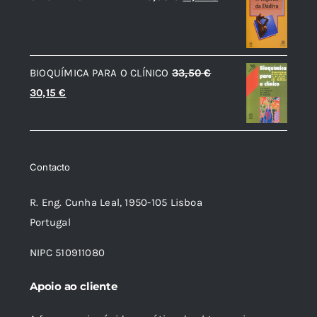
preço
preço
original
atual
era:
é:
BIOQUÍMICA PARA O CLÍNICO
33,50
€
19,38 €.
17,44 €.
O
O
30,15
€
preço
preço
original
atual
era:
é:
Contacto
33,50 €.
30,15 €.
R. Eng. Cunha Leal, 1950-105 Lisboa
Portugal
NIPC 510911080
Apoio ao cliente