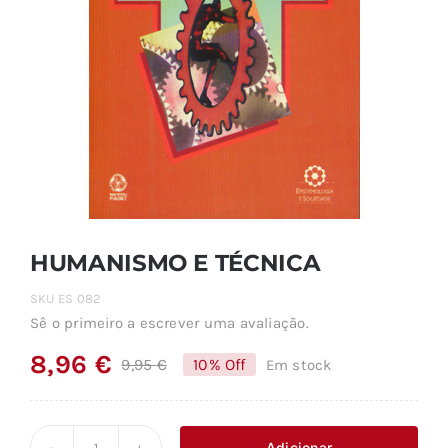
HUMANISMO E TÉCNICA
SKU
ES 082
Sê o primeiro a escrever uma avaliação.
8,96
€
9,95
€
10% Off
Em stock
O
O
preço
preço
original
atual
Adicionar