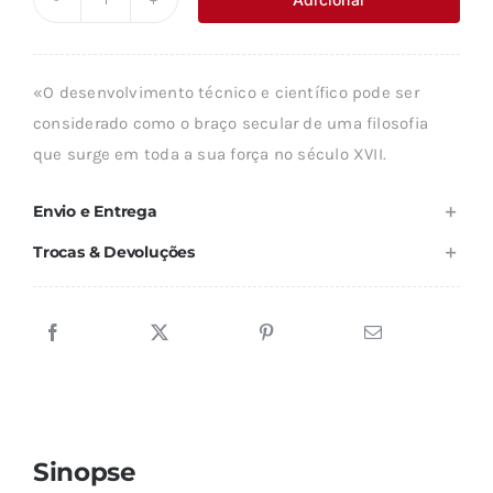
Quantidade
era:
é:
de
9,95 €.
8,96 €.
HUMANISMO
«O desenvolvimento técnico e científico pode ser
E
considerado como o braço secular de uma filosofia
TÉCNICA
que surge em toda a sua força no século XVII.
Envio e Entrega
Trocas & Devoluções
Sinopse