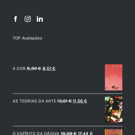
TOP Avaliações
TOP de Avaliações
O
O
A DOR
8,90
€
8,01
€
preço
preço
original
atual
era:
é:
O
O
AS TEORIAS DA ARTE
13,61
€
11,56
€
8,90 €.
8,01 €.
preço
preço
original
atual
era:
é:
O
O
O ESPÍRITO DA DÁDIVA
19,38
€
17,44
€
13,61 €.
11,56 €.