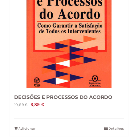
DECISÕES E PROCESSOS DO ACORDO
O
O
9,89
€
10,99
€
preço
preço
original
atual
Adicionar
Detalhes
era:
é: