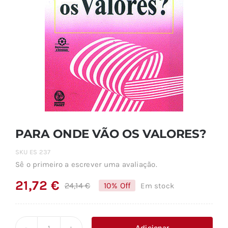
PARA ONDE VÃO OS VALORES?
SKU
ES 237
Sê o primeiro a escrever uma avaliação.
21,72
€
24,14
€
10% Off
Em stock
O
O
preço
preço
original
atual
Adicionar