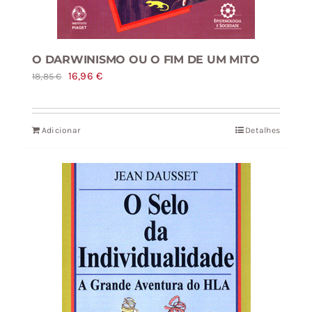
O DARWINISMO OU O FIM DE UM MITO
O
O
16,96
€
18,85
€
preço
preço
original
atual
Adicionar
Detalhes
era:
é:
18,85 €.
16,96 €.