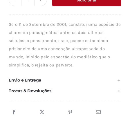
Quantidade
era:
é:
de
24,14 €.
21,72 €.
PARA
Se o 11 de Setembro de 2001, constitui uma espécie de
ONDE
charneira paradigmática entre os dois últimos
VÃO
séculos, o pensamento, esse, parece estar ainda
OS
prisioneiro de uma concepção ultrapassada do
VALORES?
mundo, inibido pelo espectáculo mediático que o
simplifica, o rejeita ou perverte.
Envio e Entrega
Trocas & Devoluções