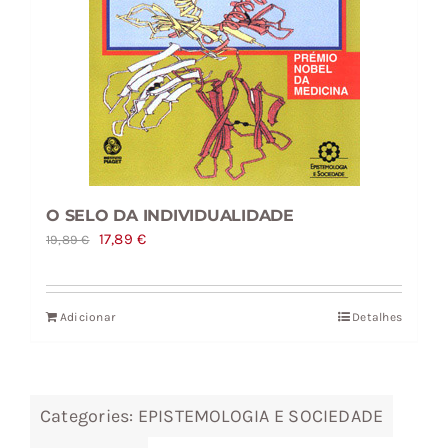
O SELO DA INDIVIDUALIDADE
O
O
17,89
€
19,89
€
preço
preço
original
atual
Adicionar
Detalhes
era:
é:
19,89 €.
17,89 €.
Categories:
EPISTEMOLOGIA E SOCIEDADE