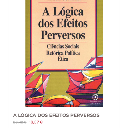
A LÓGICA DOS EFEITOS PERVERSOS
O
O
18,37
€
20,42
€