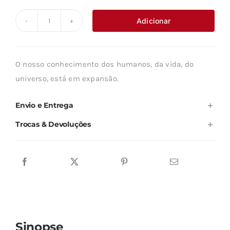
preço
preço
original
atual
Adicionar
Quantidade
era:
é:
de
12,00 €.
10,80 €.
PENSAR
O nosso conhecimento dos humanos, da vida, do
GLOBAL.
universo, está em expansão.
O
HOMEM
Envio e Entrega
E
Trocas & Devoluções
O
SEU
UNIVERSO
Sinopse