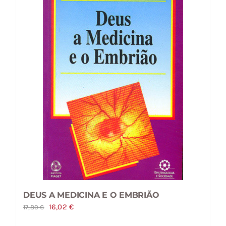
DEUS A MEDICINA E O EMBRIÃO
O
O
16,02
€
17,80
€
preço
preço