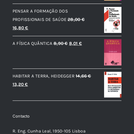
era:
é:
PENSAR A FORMAÇÃO DOS
12,56 €.
11,31 €.
PROFISSIONAIS DE SAÚDE
28,00
€
O
O
16,80
€
preço
preço
O
O
A FÍSICA QUÂNTICA
8,90
€
8,01
€
original
atual
preço
preço
era:
é:
original
atual
28,00 €.
16,80 €.
era:
é:
HABITAR A TERRA, HEIDEGGER
14,66
€
8,90 €.
8,01 €.
O
O
13,20
€
preço
preço
original
atual
era:
é:
Contacto
14,66 €.
13,20 €.
R. Eng. Cunha Leal, 1950-105 Lisboa