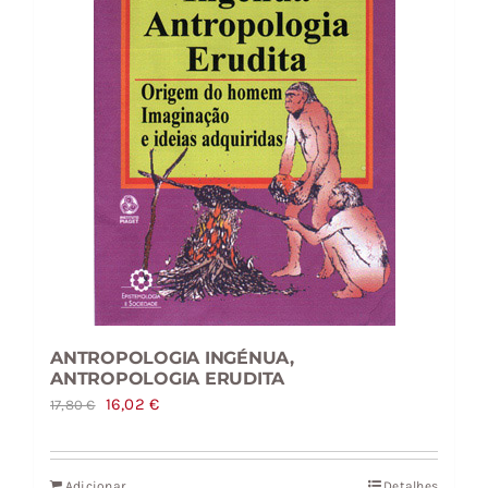
ANTROPOLOGIA INGÉNUA,
ANTROPOLOGIA ERUDITA
O
O
16,02
€
17,80
€
preço
preço
original
atual
Adicionar
Detalhes