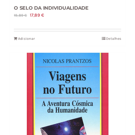
O SELO DA INDIVIDUALIDADE
O
O
17,89
€
19,89
€
preço
preço
original
atual
Adicionar
Detalhes
era:
é:
19,89 €.
17,89 €.