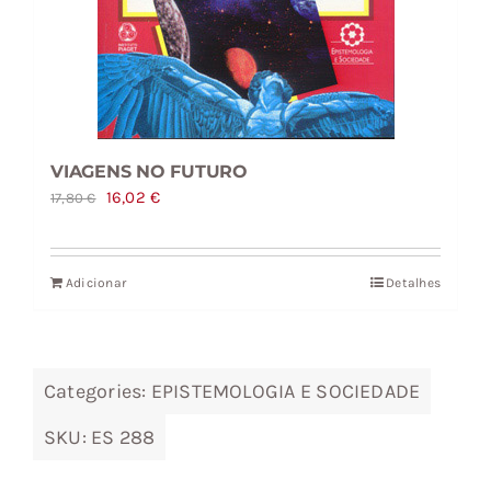
VIAGENS NO FUTURO
O
O
16,02
€
17,80
€
preço
preço
original
atual
Adicionar
Detalhes
era:
é:
17,80 €.
16,02 €.
Categories:
EPISTEMOLOGIA E SOCIEDADE
SKU:
ES 288