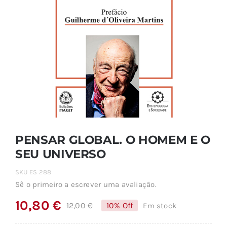
PENSAR GLOBAL. O HOMEM E O
SEU UNIVERSO
SKU
ES 288
Sê o primeiro a escrever uma avaliação.
10,80
€
12,00
€
10% Off
Em stock
O
O