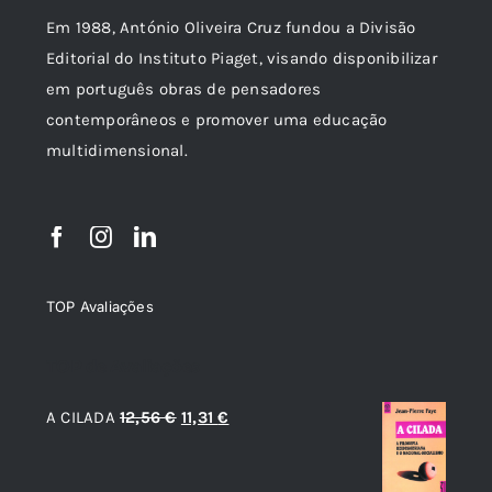
Em 1988, António Oliveira Cruz fundou a Divisão
Editorial do Instituto Piaget, visando disponibilizar
em português obras de pensadores
contemporâneos e promover uma educação
multidimensional.
TOP Avaliações
TOP de Avaliações
O
O
A CILADA
12,56
€
11,31
€
preço
preço
original
atual