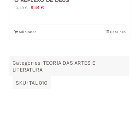
O REFLEXO DE DEUS
O
O
9,44
€
10,49
€
preço
preço
original
atual
Adicionar
Detalhes
era:
é:
10,49 €.
9,44 €.
Categories:
TEORIA DAS ARTES E
LITERATURA
SKU:
TAL 010