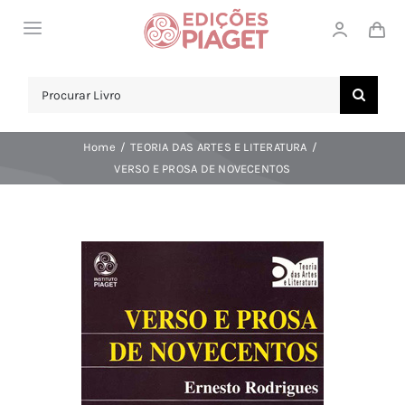
Skip
Toggle
to
Navigation
content
LOJA
Search
for:
SOBRE NÓS
Home
TEORIA DAS ARTES E LITERATURA
NOTICIAS
VERSO E PROSA DE NOVECENTOS
APOIO AO CLIENTE
COMPRAR!