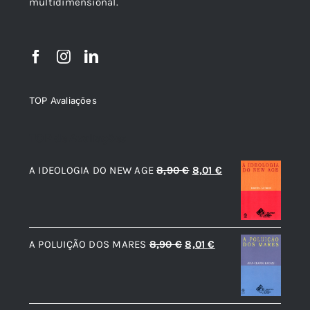
multidimensional.
TOP Avaliações
TOP de Avaliações
O
O
A IDEOLOGIA DO NEW AGE
8,90
€
8,01
€
preço
preço
original
atual
era:
é:
O
O
A POLUIÇÃO DOS MARES
8,90
€
8,01
€
8,90 €.
8,01 €.
preço
preço
original
atual
era:
é: