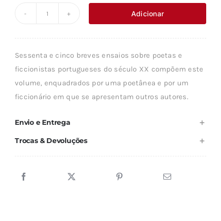
original
atual
Adicionar
Quantidade
era:
é:
de
21,98 €.
19,79 €.
VERSO
Sessenta e cinco breves ensaios sobre poetas e
E
ficcionistas portugueses do século XX compõem este
PROSA
volume, enquadrados por uma poetânea e por um
DE
ficcionário em que se apresentam outros autores.
NOVECENTOS
Envio e Entrega
Trocas & Devoluções