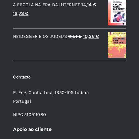
A ESCOLA NA ERA DA INTERNET
14,14
€
8,90 €.
8,01 €.
O
O
12,73
€
preço
preço
original
atual
O
O
HEIDEGGER E OS JUDEUS
11,51
€
10,36
€
era:
é:
preço
preço
14,14 €.
12,73 €.
original
atual
era:
é:
11,51 €.
10,36 €.
Contacto
R. Eng. Cunha Leal, 1950-105 Lisboa
Portugal
NIPC 510911080
Apoio ao cliente