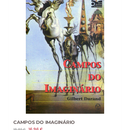
CAMPOS DO IMAGINÁRIO
O
O
16,96
€
18,85
€