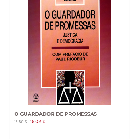
O GUARDADOR DE PROMESSAS
O
O
16,02
€
17,80
€
preço
preço
original
atual