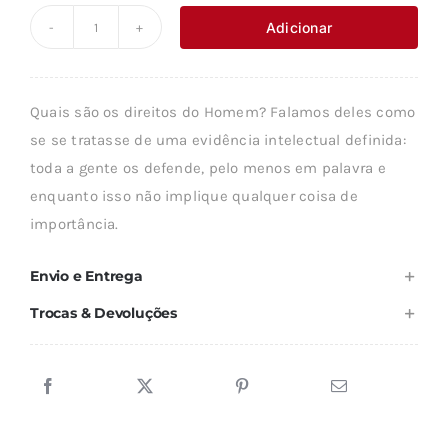
original
atual
Adicionar
Quantidade
era:
é:
de
13,61 €.
12,25 €.
A
Quais são os direitos do Homem? Falamos deles como
FILOSOFIA
se se tratasse de uma evidência intelectual definida:
DOS
toda a gente os defende, pelo menos em palavra e
DIREITOS
enquanto isso não implique qualquer coisa de
DO
importância.
HOMEM
Envio e Entrega
Trocas & Devoluções