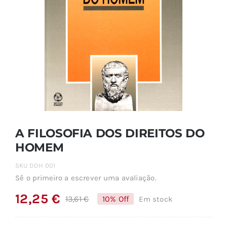
A FILOSOFIA DOS DIREITOS DO
HOMEM
SKU
DDH 001
Sê o primeiro a escrever uma avaliação.
12,25
€
13,61
€
10% Off
Em stock
O
O
preço
preço