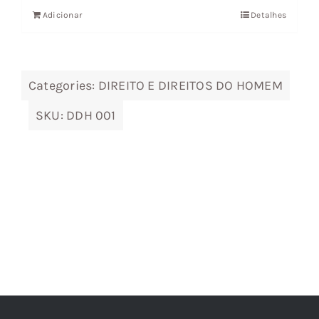
Adicionar
Detalhes
era:
é:
17,80 €.
16,02 €.
Categories:
DIREITO E DIREITOS DO HOMEM
SKU:
DDH 001