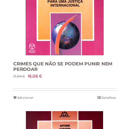
CRIMES QUE NÃO SE PODEM PUNIR NEM
PERDOAR
O
O
16,06
€
17,84
€
preço
preço
original
atual
Adicionar
Detalhes
era:
é:
17,84 €.
16,06 €.