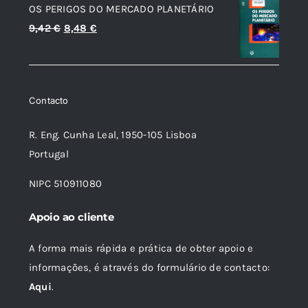
OS PERIGOS DO MERCADO PLANETÁRIO
era:
é:
O
O
9,42
€
8,48
€
17,80 €.
16,02 €.
preço
preço
original
atual
era:
é:
Contacto
9,42 €.
8,48 €.
R. Eng. Cunha Leal, 1950-105 Lisboa
Portugal
NIPC 510911080
Apoio ao cliente
A forma mais rápida e prática de obter apoio e
informações, é através do formulário de contacto:
Aqui
.