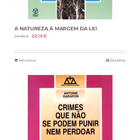
A NATUREZA À MARGEM DA LEI
O
O
22,14
€
24,60
€
preço
preço
original
atual
Adicionar
Detalhes
era:
é:
24,60 €.
22,14 €.