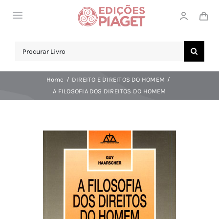
Skip
Toggle
to
Navigation
content
LOJA
Search
for:
SOBRE NÓS
Home
DIREITO E DIREITOS DO HOMEM
NOTICIAS
A FILOSOFIA DOS DIREITOS DO HOMEM
APOIO AO CLIENTE
COMPRAR!