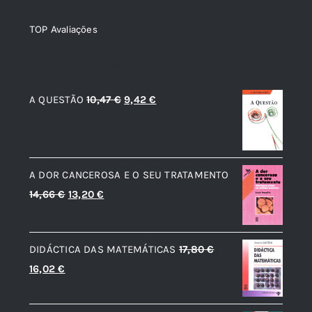
TOP Avaliações
TOP de Avaliações
O
O
A QUESTÃO
10,47
€
9,42
€
preço
preço
original
atual
era:
é:
A DOR CANCEROSA E O SEU TRATAMENTO
10,47 €.
9,42 €.
O
O
14,66
€
13,20
€
preço
preço
original
atual
DIDÁCTICA DAS MATEMÁTICAS
17,80
€
era:
é:
O
O
16,02
€
14,66 €.
13,20 €.
preço
preço
original
atual