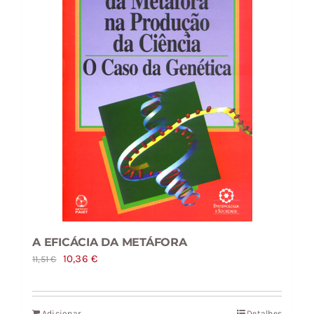
A EFICÁCIA DA METÁFORA
O
O
10,36
€
11,51
€
preço
preço
original
atual
Adicionar
Detalhes