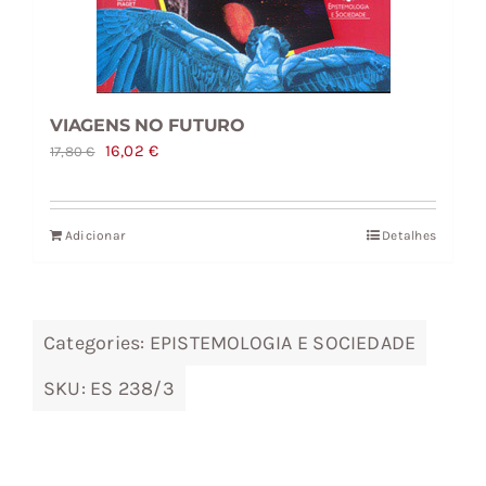
VIAGENS NO FUTURO
O
O
16,02
€
17,80
€
preço
preço
original
atual
Adicionar
Detalhes
era:
é:
17,80 €.
16,02 €.
Categories:
EPISTEMOLOGIA E SOCIEDADE
SKU:
ES 238/3