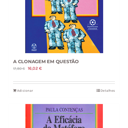
A CLONAGEM EM QUESTÃO
O
O
16,02
€
17,80
€
preço
preço
original
atual
Adicionar
Detalhes
era:
é:
17,80 €.
16,02 €.