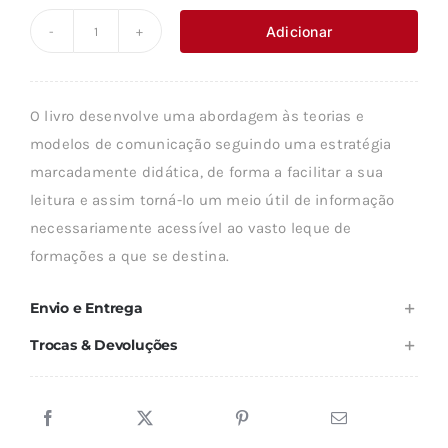
original
atual
Adicionar
Quantidade
era:
é:
de
22,25 €.
20,02 €.
TEORIAS
O livro desenvolve uma abordagem às teorias e
E
modelos de comunicação seguindo uma estratégia
MODELOS
marcadamente didática, de forma a facilitar a sua
DE
leitura e assim torná-lo um meio útil de informação
COMUNICAÇÃO
necessariamente acessível ao vasto leque de
formações a que se destina.
Envio e Entrega
Trocas & Devoluções