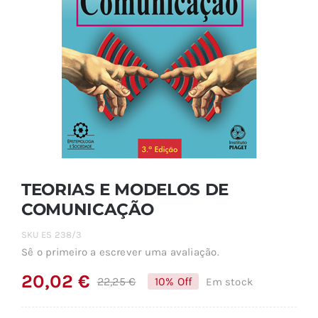
TEORIAS E MODELOS DE
COMUNICAÇÃO
SKU
ES 238/3
Sê o primeiro a escrever uma avaliação.
20,02
€
22,25
€
10% Off
Em stock
O
O
preço
preço