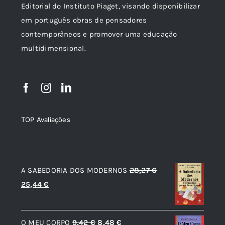
Editorial do Instituto Piaget, visando disponibilizar
em português obras de pensadores
contemporâneos e promover uma educação
multidimensional.
TOP Avaliações
TOP de Avaliações
A SABEDORIA DOS MODERNOS
28,27
€
O
O
25,44
€
preço
preço
original
atual
O
O
O MEU CORPO
9,42
€
8,48
€