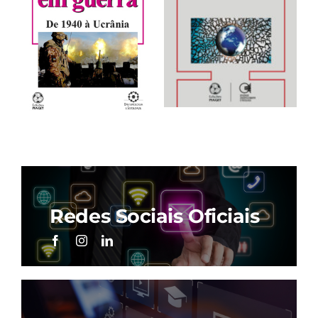
PSICONEUROLOGIA
DE GUERRA EM
DA LINGUAGEM
Redes Sociais Oficiais
GUERRA – DE 1940
À UCRÂNIA