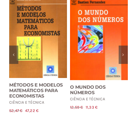
MÉTODOS E MODELOS
A 
O MUNDO DOS
MATEMÁTICOS PARA
M
NÚMEROS
ECONOMISTAS
EV
CIÊNCIA E TÉCNICA
CIÊNCIA E TÉCNICA
CI
O
O
12,59
€
11,33
€
O
O
52,47
€
47,22
€
20
preço
preço
preço
preço
original
atual
original
atual
era:
é:
era:
é:
12,59 €.
11,33 €.
52,47 €.
47,22 €.