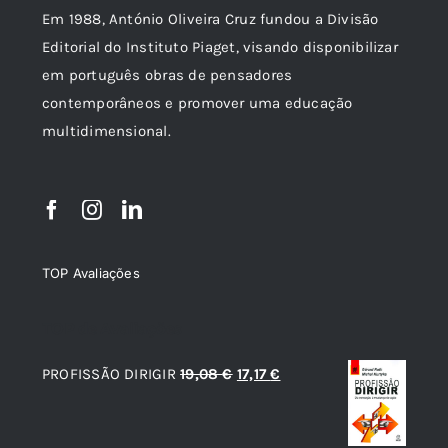
Em 1988, António Oliveira Cruz fundou a Divisão
Editorial do Instituto Piaget, visando disponibilizar
em português obras de pensadores
contemporâneos e promover uma educação
multidimensional.
TOP Avaliações
TOP de Avaliações
O
O
PROFISSÃO DIRIGIR
19,08
€
17,17
€
preço
preço
original
atual