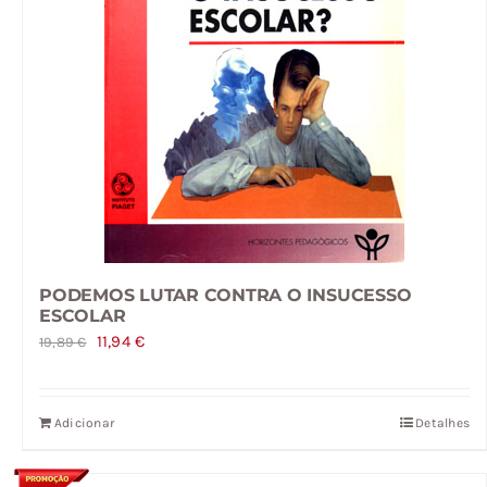
PODEMOS LUTAR CONTRA O INSUCESSO
ESCOLAR
O
O
11,94
€
19,89
€
preço
preço
original
atual
Adicionar
Detalhes
era:
é:
19,89 €.
11,94 €.