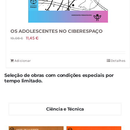
OS ADOLESCENTES NO CIBERESPAÇO
O
O
11,45
€
19,08
€
preço
preço
original
atual
Adicionar
Detalhes
era:
é:
19,08 €.
11,45 €.
Seleção de obras com condições especiais por
tempo limitado.
Ciência e Técnica