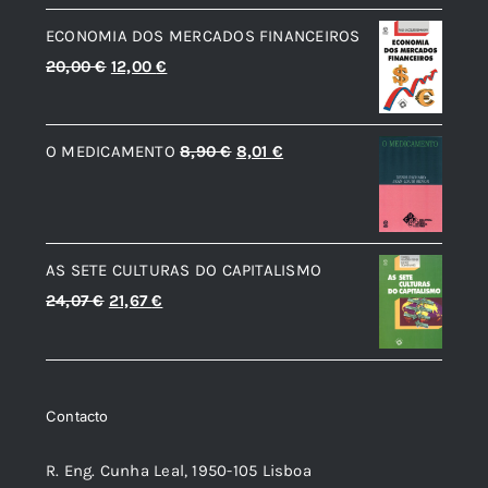
era:
é:
ECONOMIA DOS MERCADOS FINANCEIROS
19,08 €.
17,17 €.
O
O
20,00
€
12,00
€
preço
preço
original
atual
O
O
O MEDICAMENTO
8,90
€
8,01
€
era:
é:
preço
preço
20,00 €.
12,00 €.
original
atual
era:
é:
AS SETE CULTURAS DO CAPITALISMO
8,90 €.
8,01 €.
O
O
24,07
€
21,67
€
preço
preço
original
atual
era:
é:
Contacto
24,07 €.
21,67 €.
R. Eng. Cunha Leal, 1950-105 Lisboa