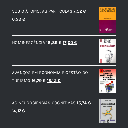
SOB O ÁTOMO, AS PARTÍCULAS
7,32
€
O
O
6,59
€
preço
preço
original
atual
O
O
HOMINESCÊNCIA
18,89
€
17,00
€
era:
é:
preço
preço
7,32 €.
6,59 €.
original
atual
era:
é:
AVANÇOS EM ECONOMIA E GESTÃO DO
18,89 €.
17,00 €.
O
O
TURISMO
16,79
€
15,12
€
preço
preço
original
atual
AS NEUROCIÊNCIAS COGNITIVAS
15,74
€
era:
é:
O
O
14,17
€
16,79 €.
15,12 €.
preço
preço
original
atual