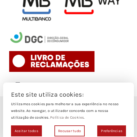
Toggle
Navigation
Este site utiliza cookies:
Politica de Cookies
Utilizamos cookies para melhorar a sua experiência no nosso
© Copyright 1988- 2026
website. Ao navegar, o utilizador concorda com a nossa
utilização de cookies.
Política de Cookies
.
Loja Edições Piaget by
Piaget Ensino Superior
| Todos os
Termos e Condições
direitos Reservados | Powered by
NetWiz Systems
Aceitar todos
Recusar tudo
Preferências