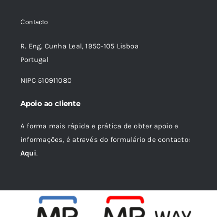
era:
é:
Contacto
15,74 €.
14,17 €.
R. Eng. Cunha Leal, 1950-105 Lisboa
Portugal
NIPC 510911080
Apoio ao cliente
A forma mais rápida e prática de obter apoio e
informações, é através do formulário de contacto:
Aqui
.